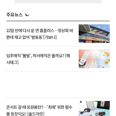
주요뉴스
22일 만에 다시 문 연 홈플러스…정상화 바
쁜데 재고 없어 ‘발동동’[가보니]
입추매직 '불발', 처서매직은 올까요? [해
시태그]
콘서트 갈 때 응원봉만?⋯'최애' 위한 필수
품 등장이오! [솔드아웃]