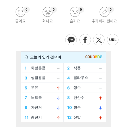
0
0
0
0
좋아요
화나요
슬퍼요
추가취재 원해요