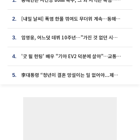
1.
[내일 날씨] 폭염 한풀 꺾여도 무더위 계속⋯동해안 이틀 연속 비
2.
임영웅, 어느덧 데뷔 10주년⋯"가진 것 없던 시절, 내 앞엔 20명의 팬뿐"
3.
'굿 윌 헌팅' 배우 "기아 EV2 덕분에 살아"…교통사고 후 안전성 극찬
4.
李대통령 “청년이 결혼 망설이는 일 없어야...제도상 불이익 조사”
5.