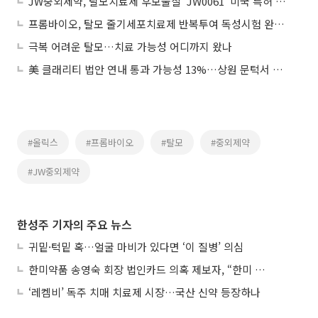
JW중외제약, 탈모치료제 후보물질 ‘JW0061’ 미국 특허 등록
프롬바이오, 탈모 줄기세포치료제 반복투여 독성시험 완료…2027년 임상 진입
극복 어려운 탈모…치료 가능성 어디까지 왔나
美 클래리티 법안 연내 통과 가능성 13%…상원 문턱서 제동
#올릭스
#프롬바이오
#탈모
#중외제약
#JW중외제약
한성주 기자의 주요 뉴스
귀밑·턱밑 혹…얼굴 마비가 있다면 ‘이 질병’ 의심
한미약품 송영숙 회장 법인카드 의혹 제보자, “한미 잘 되기 바라는 마음”
‘레켐비’ 독주 치매 치료제 시장…국산 신약 등장하나