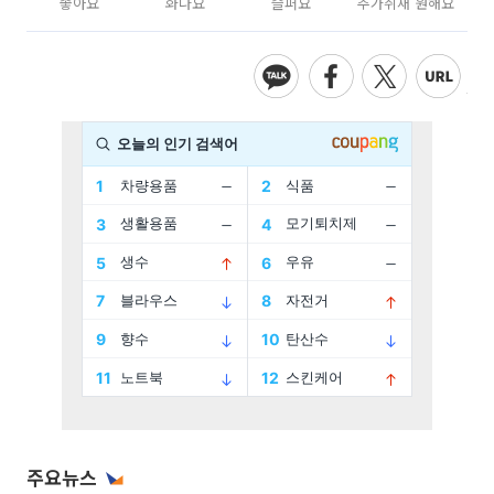
좋아요
화나요
슬퍼요
추가취재 원해요
주요뉴스