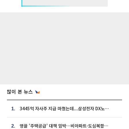
많이 본 뉴스
3445억 자사주 지급 마쳤는데...삼성전자 DX노조, 뒤늦은 '떼쓰기 집회'
1.
영끌 '주택공급' 대책 임박⋯비아파트·도심복합까지 총동원
2.