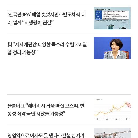
‘한국판 IRA’ 베일 벗었지만…반도체·배터
리 업계 “시행령이 관건”
與 “세제개편안 다양한 목소리 수렴…이달
말 정리 가능성”
블룸버그 “레버리지 거품 빠진 코스피, 변
동성 최악 국면 지났을 가능성”
영업익으로 이자도 못 낸다…건설 한계기