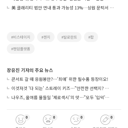
美 클래리티 법안 연내 통과 가능성 13%…상원 문턱서 제동
#비스테이지
#젠지
#발로란트
#팝
#팬덤플랫폼
장유진 기자의 주요 뉴스
콘서트 갈 때 응원봉만?⋯'최애' 위한 필수품 등장이오!
이것저것 '다 되는' 스트레이 키즈⋯"안전한 선택지? 도전이 재밌죠"
나우즈, 올여름 물들일 '제로섹시'의 맛⋯"모두 '입덕'시킬 것"
0
0
0
0