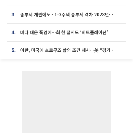
종부세 개편에도…1·3주택 종부세 격차 2028년부터 확대
3.
바다 태운 폭염에…회 한 접시도 ‘히트플레이션’
4.
이란, 미국에 호르무즈 합의 조건 제시…美 “경기 아직 안 끝나” [종합]
5.