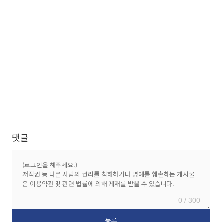
댓글
0 / 300