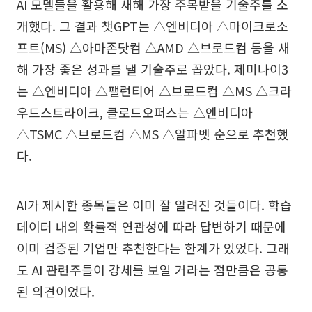
AI 모델들을 활용해 새해 가장 주목받을 기술주를 소
개했다. 그 결과 챗GPT는 △엔비디아 △마이크로소
프트(MS) △아마존닷컴 △AMD △브로드컴 등을 새
해 가장 좋은 성과를 낼 기술주로 꼽았다. 제미나이3
는 △엔비디아 △팰런티어 △브로드컴 △MS △크라
우드스트라이크, 클로드오퍼스는 △엔비디아
△TSMC △브로드컴 △MS △알파벳 순으로 추천했
다.
AI가 제시한 종목들은 이미 잘 알려진 것들이다. 학습
데이터 내의 확률적 연관성에 따라 답변하기 때문에
이미 검증된 기업만 추천한다는 한계가 있었다. 그래
도 AI 관련주들이 강세를 보일 거라는 점만큼은 공통
된 의견이었다.