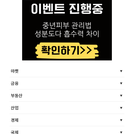
마켓
금융
부동산
산업
경제
국제