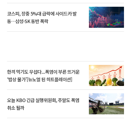
코스피, 장중 5%대 급락에 사이드카 발
동…삼성·SK 동반 폭락
한끼 먹기도 무섭다...폭염이 부른 뜨거운
‘밥상 물가’[뉴노멀 된 히트플레이션]
오늘 KBO 긴급 실행위원회, 주말도 폭염
취소 될까