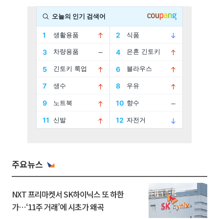
주요뉴스
NXT 프리마켓서 SK하이닉스 또 하한
가⋯‘11주 거래’에 시초가 왜곡