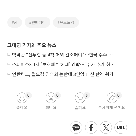
#AI
#엔비디아
#브로드컴
고대영 기자의 주요 뉴스
백악관 “전투함 등 4척 해외 건조해야”⋯한국 수주 기대
스페이스X 1차 '보호예수 해제' 임박⋯“주가 추가 하락 가능성”
인판티노, 월드컵 민영화 논란에 3연임 대신 탄핵 위기
0
0
0
0
좋아요
화나요
슬퍼요
추가취재 원해요