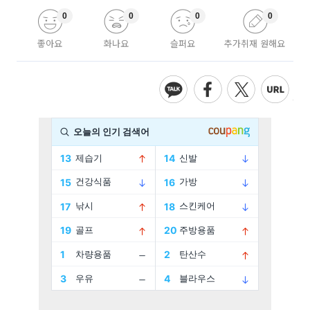
0
0
0
0
좋아요
화나요
슬퍼요
추가취재 원해요