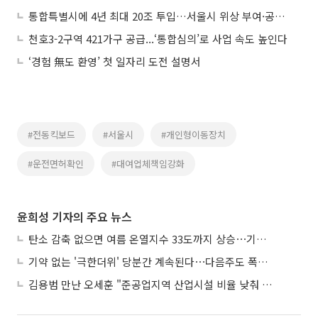
통합특별시에 4년 최대 20조 투입…서울시 위상 부여·공공기관 우선 이전
천호3-2구역 421가구 공급...‘통합심의’로 사업 속도 높인다
‘경험 無도 환영’ 첫 일자리 도전 설명서
#전동킥보드
#서울시
#개인형이동장치
#운전면허확인
#대여업체책임강화
윤희성 기자의 주요 뉴스
탄소 감축 없으면 여름 온열지수 33도까지 상승⋯기상청, 2100년 미래전망
기약 없는 '극한더위' 당분간 계속된다⋯다음주도 폭염·열대야 지속
김용범 만난 오세훈 "준공업지역 산업시설 비율 낮춰 공급 늘려야"