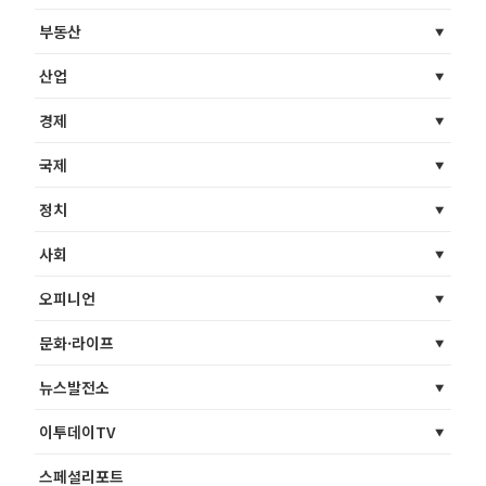
부동산
산업
경제
국제
정치
사회
오피니언
문화·라이프
뉴스발전소
이투데이TV
스페셜리포트