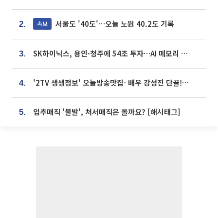
서울도 '40도'…오늘 노원 40.2도 기록
속보
2.
SK하이닉스, 용인·청주에 54조 투자…AI 메모리 생산기지 키운다
3.
'2TV 생생정보' 오늘방송맛집- 배우 강성진 단골! 쌀국수ㆍ푸팟퐁 커리 맛집 '블○○○'
4.
입추매직 '불발', 처서매직은 올까요? [해시태그]
5.