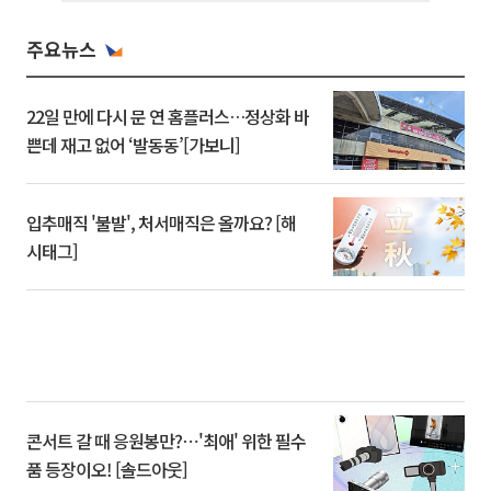
주요뉴스
22일 만에 다시 문 연 홈플러스…정상화 바
쁜데 재고 없어 ‘발동동’[가보니]
입추매직 '불발', 처서매직은 올까요? [해
시태그]
콘서트 갈 때 응원봉만?⋯'최애' 위한 필수
품 등장이오! [솔드아웃]