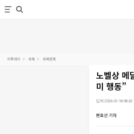
이투데이
국제
국제경제
노벨상 메
미 행동”
입력 2026-01-18 08:42
변효선 기자