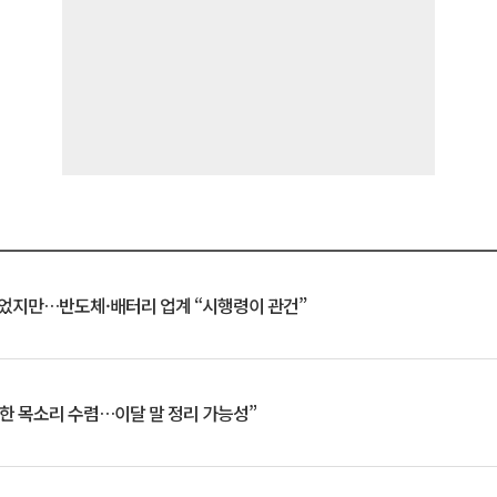
일 벗었지만…반도체·배터리 업계 “시행령이 관건”
한 목소리 수렴…이달 말 정리 가능성”