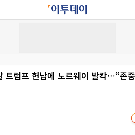
달 트럼프 헌납에 노르웨이 발칵…“존중