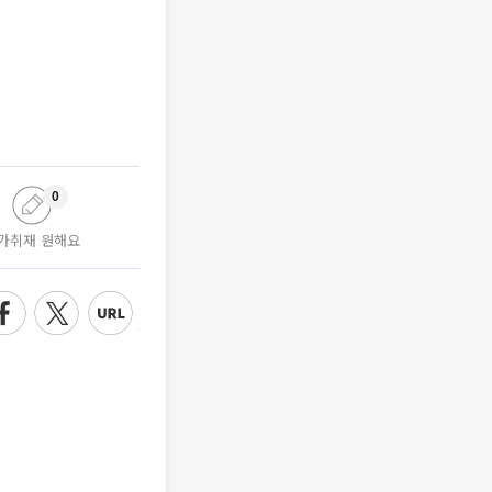
0
가취재 원해요