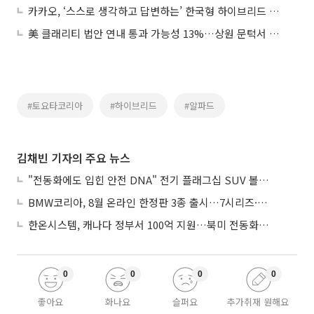
카카오, ‘스스로 생각하고 답변하는’ 한국형 하이브리드 멀티모달 언어모델 공개
美 클래리티 법안 연내 통과 가능성 13%…상원 문턱서 제동
#토요타코리아
#하이브리드
#알파드
김채빈 기자의 주요 뉴스
"전동화에도 입힌 안전 DNA" 전기 플래그십 SUV 볼보 'EX90'
BMW코리아, 8월 온라인 한정판 3종 출시…7시리즈·X7·M340i 투어링
한온시스템, 캐나다 정부서 100억 지원…북미 전동화 시장 가속
0
0
0
0
좋아요
화나요
슬퍼요
추가취재 원해요