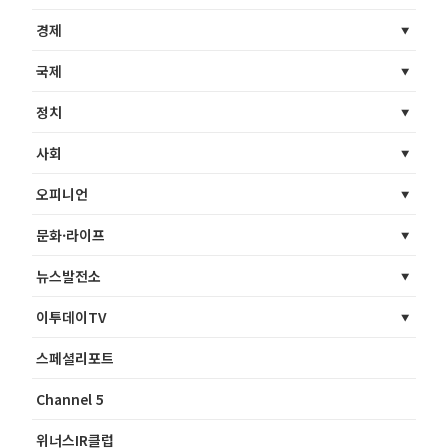
경제
국제
정치
사회
오피니언
문화·라이프
뉴스발전소
이투데이TV
스페셜리포트
Channel 5
위너스IR클럽