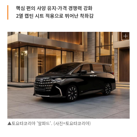
핵심 편의 사양 유지·가격 경쟁력 강화
2열 캡틴 시트 적용으로 뛰어난 착좌감
▲토요타코리아 '알파드'. (사진=토요타코리아)