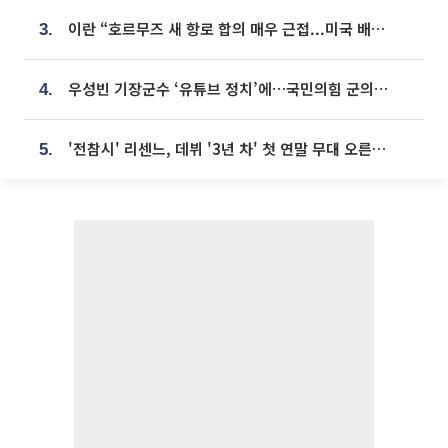
이란 “호르무즈 새 항로 합의 매우 근접...미국 배상 먼저”
3.
우성빈 기장군수 ‘유튜브 정치’에…국민의힘 군의원들 집단 반발
4.
'전참시' 리센느, 데뷔 '3년 차' 첫 연말 무대 오른다⋯"그동안 섭외 안 와"
5.