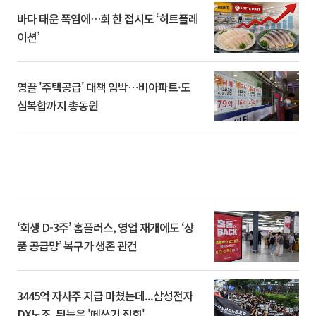
바다 태운 폭염에…회 한 접시도 ‘히트플레
이션’
영끌 '주택공급' 대책 임박⋯비아파트·도
심복합까지 총동원
‘회생 D-3주’ 홈플러스, 영업 재개에도 ‘상
품 공급망’ 복구가 생존 관건
3445억 자사주 지급 마쳤는데...삼성전자
DX노조, 뒤늦은 '떼쓰기 집회'