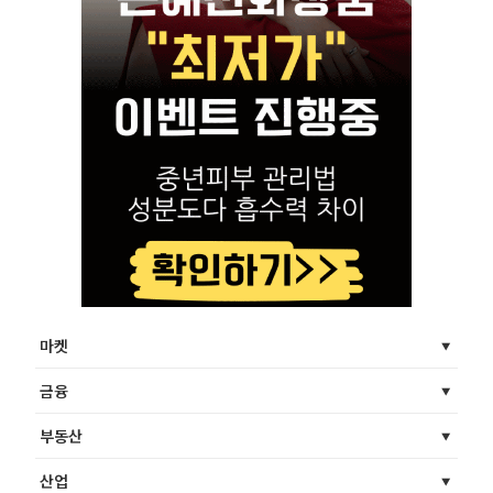
마켓
금융
부동산
산업