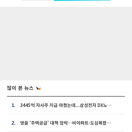
많이 본 뉴스
3445억 자사주 지급 마쳤는데...삼성전자 DX노조, 뒤늦은 '떼쓰기 집회'
1.
영끌 '주택공급' 대책 임박⋯비아파트·도심복합까지 총동원
2.