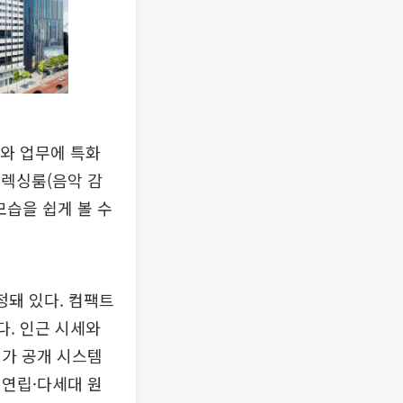
부와 업무에 특화
릴렉싱룸(음악 감
모습을 쉽게 볼 수
정돼 있다. 컴팩트
다. 인근 시세와
래가 공개 시스템
 연립·다세대 원