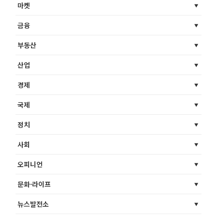
마켓
금융
부동산
산업
경제
국제
정치
사회
오피니언
문화·라이프
뉴스발전소