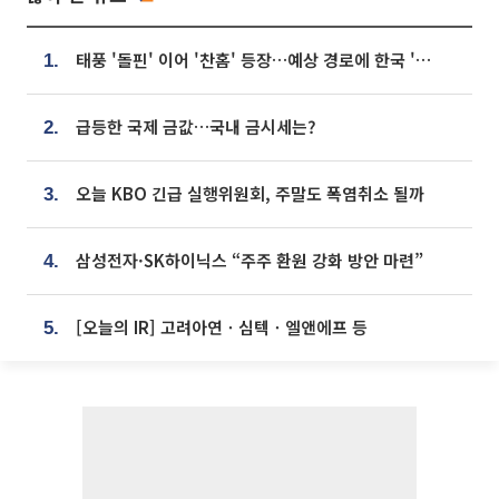
태풍 '돌핀' 이어 '찬홈' 등장…예상 경로에 한국 '한숨'
1.
급등한 국제 금값…국내 금시세는?
2.
오늘 KBO 긴급 실행위원회, 주말도 폭염취소 될까
3.
삼성전자·SK하이닉스 “주주 환원 강화 방안 마련”
4.
[오늘의 IR] 고려아연ㆍ심텍ㆍ엘앤에프 등
5.