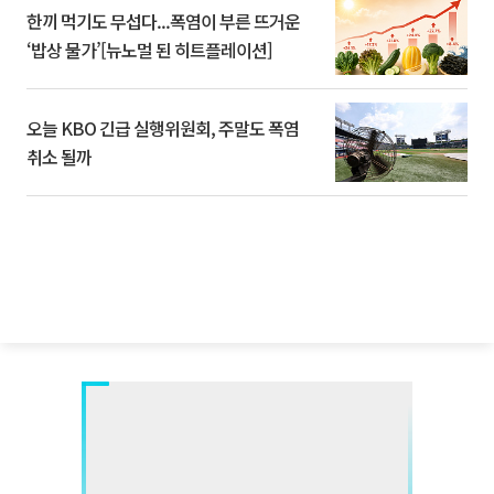
한끼 먹기도 무섭다...폭염이 부른 뜨거운
‘밥상 물가’[뉴노멀 된 히트플레이션]
오늘 KBO 긴급 실행위원회, 주말도 폭염
취소 될까