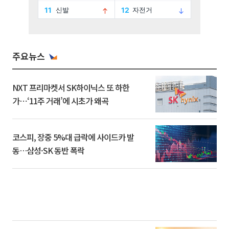
주요뉴스
NXT 프리마켓서 SK하이닉스 또 하한
가⋯‘11주 거래’에 시초가 왜곡
코스피, 장중 5%대 급락에 사이드카 발
동…삼성·SK 동반 폭락