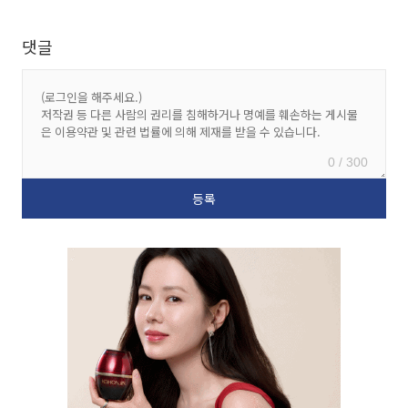
댓글
0 / 300