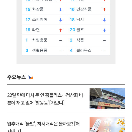
주요뉴스
22일 만에 다시 문 연 홈플러스…정상화 바
쁜데 재고 없어 ‘발동동’[가보니]
입추매직 '불발', 처서매직은 올까요? [해
시태그]