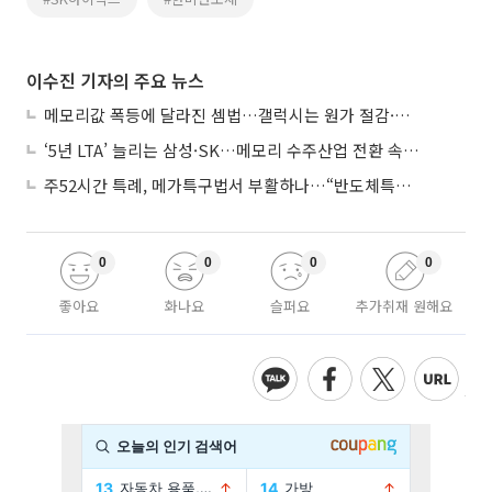
이수진 기자의 주요 뉴스
메모리값 폭등에 달라진 셈법…갤럭시는 원가 절감·아이폰은 서비스 확대
‘5년 LTA’ 늘리는 삼성·SK…메모리 수주산업 전환 속 다른 셈법
주52시간 특례, 메가특구법서 부활하나…“반도체특별법 담겨야”
0
0
0
0
좋아요
화나요
슬퍼요
추가취재 원해요