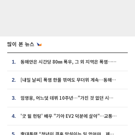
많이 본 뉴스
동해안은 시간당 80㎜ 폭우, 그 외 지역은 폭염…‘극과 극 날씨’
1.
[내일 날씨] 폭염 한풀 꺾여도 무더위 계속⋯동해안 이틀 연속 비
2.
임영웅, 어느덧 데뷔 10주년⋯"가진 것 없던 시절, 내 앞엔 20명의 팬뿐"
3.
'굿 윌 헌팅' 배우 "기아 EV2 덕분에 살아"…교통사고 후 안전성 극찬
4.
李대통령 “청년이 결혼 망설이는 일 없어야...제도상 불이익 조사”
5.