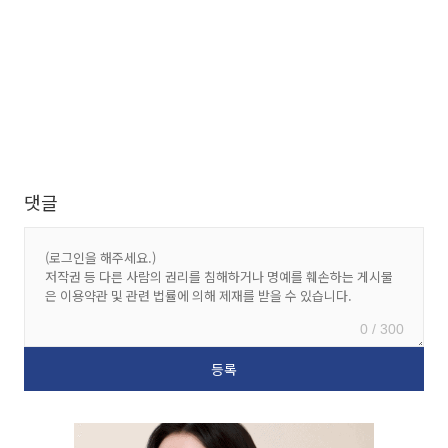
댓글
0 / 300