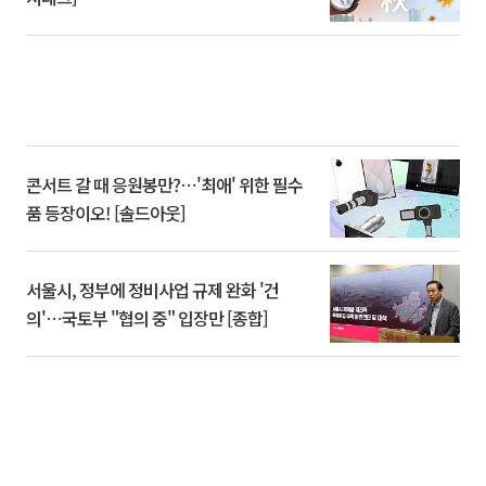
콘서트 갈 때 응원봉만?⋯'최애' 위한 필수
품 등장이오! [솔드아웃]
서울시, 정부에 정비사업 규제 완화 '건
의'⋯국토부 "협의 중" 입장만 [종합]