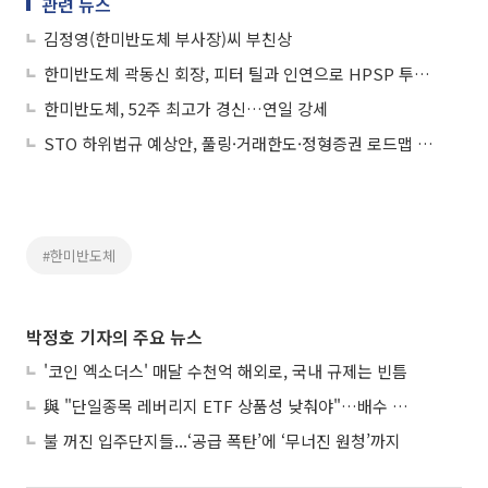
관련 뉴스
김정영(한미반도체 부사장)씨 부친상
한미반도체 곽동신 회장, 피터 틸과 인연으로 HPSP 투자 대성공
한미반도체, 52주 최고가 경신…연일 강세
STO 하위법규 예상안, 풀링·거래한도·정형증권 로드맵 제시
#한미반도체
박정호 기자의 주요 뉴스
'코인 엑소더스' 매달 수천억 해외로, 국내 규제는 빈틈
與 "단일종목 레버리지 ETF 상품성 낮춰야"…배수 조정안도 거론
불 꺼진 입주단지들...‘공급 폭탄’에 ‘무너진 원청’까지