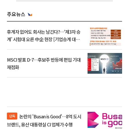
주요뉴스
후계자 없어도 회사는 남긴다?…‘제3자 승
계’ 시험대 오른 中企 현장 [기업승계 대전
환]
MSCI 발표 D-7…후보주 반등에 편입 기대
재점화
논란의 'Busan is Good'…8억 도시
단독
브랜드, 용산 대통령실 CI 업체가 수행