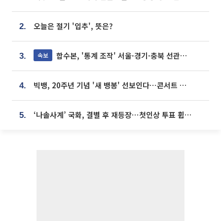
오늘은 절기 '입추', 뜻은?
2.
합수본, '통계 조작' 서울·경기·충북 선관위 등 추가 압수수색
속보
3.
빅뱅, 20주년 기념 '새 뱅봉' 선보인다⋯콘서트 앞두고 팝업 개최
4.
‘나솔사계’ 국화, 결별 후 재등장⋯첫인상 투표 휩쓸고 ‘인기녀’ 등극
5.