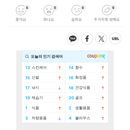
0
0
0
0
좋아요
화나요
슬퍼요
추가취재 원해요