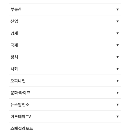
부동산
산업
경제
국제
정치
사회
오피니언
문화·라이프
뉴스발전소
이투데이TV
스페셜리포트