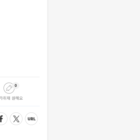
0
가취재 원해요