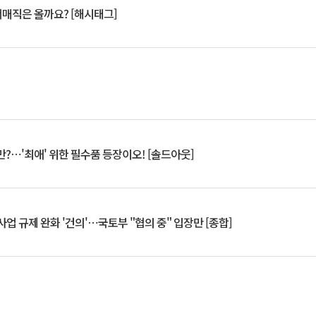
서매직은 올까요? [해시태그]
?⋯'최애' 위한 필수품 등장이오! [솔드아웃]
업 규제 완화 '건의'⋯국토부 "협의 중" 입장만 [종합]