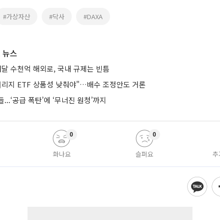
#가상자산
#닥사
#DAXA
 뉴스
매달 수천억 해외로, 국내 규제는 빈틈
버리지 ETF 상품성 낮춰야"…배수 조정안도 거론
...‘공급 폭탄’에 ‘무너진 원청’까지
0
0
화나요
슬퍼요
추