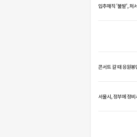
입추매직 '불발', 처
콘서트 갈 때 응원봉만
서울시, 정부에 정비사