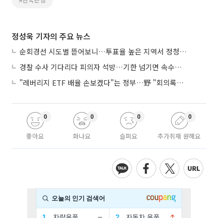
정성욱 기자의 주요 뉴스
순회경선 시도별 뜯어보니…투표율 높은 지역서 정청래 강세
경찰 수사 기다리다 피의자 석방…기한 넘기면 속수무책
"레버리지 ETF 배율 손보겠다"는 정부…野 "회의록부터 내놔야"
0
0
0
0
좋아요
화나요
슬퍼요
추가취재 원해요