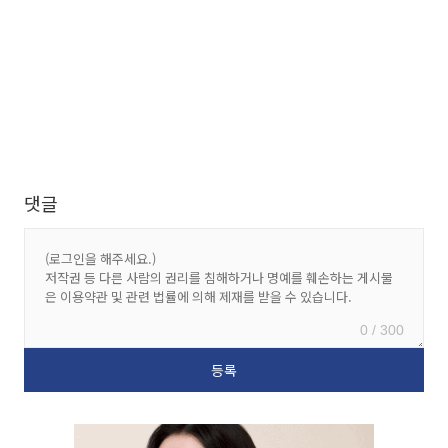
댓글
0 / 300