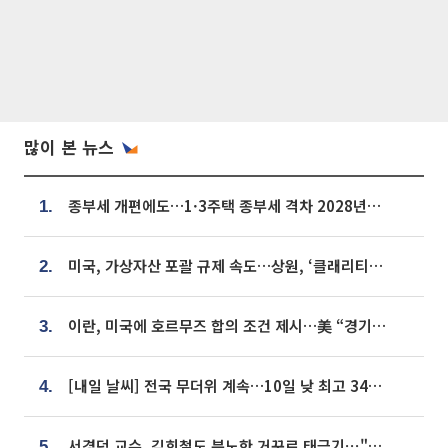
많이 본 뉴스
종부세 개편에도…1·3주택 종부세 격차 2028년부터 확대
1.
미국, 가상자산 포괄 규제 속도…상원, ‘클래리티법’ 9월 절차투표 추진
2.
이란, 미국에 호르무즈 합의 조건 제시…美 “경기 아직 안 끝나” [종합]
3.
[내일 날씨] 전국 무더위 계속…10일 낮 최고 34도 육박
4.
서경덕 교수, 김희철도 분노한 거꾸로 태극기⋯"엉터리는 아냐, 아쉬울 뿐"
5.