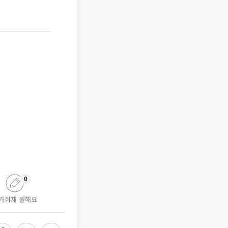
0
가취재 원해요