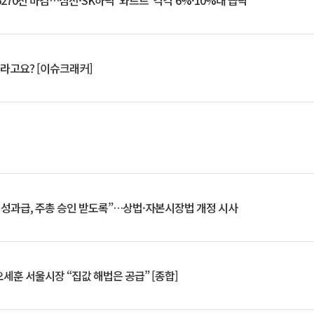
6270선 마감…삼전·SK하닉 '와르르' 각각 6%·10%대 급락
 깨라고요? [이슈크래커]
 성과급, 주총 승인 받도록”…상법·자본시장법 개정 시사
세훈 서울시장 “집값 해법은 공급” [종합]