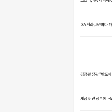
코스피, 4% 하락에 
ISA 계좌, 5년마다
김정관 장관 “반도체
세금 꺼낸 정부에…오