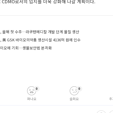
C CDMO로서의 입지를 더욱 강화해 나갈 계획이다.
 올해 첫 수주…라쿠텐메디칼 개발 단계 물질 생산
美 GSK 바이오의약품 생산시설 4136억 원에 인수
K바이오에 기회…생물보안법 본격화
0
0
화나요
슬퍼요
추