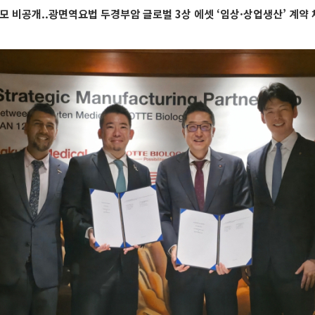
약규모 비공개..광면역요법 두경부암 글로벌 3상 에셋 ‘임상·상업생산’ 계약