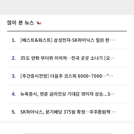
많이 본 뉴스
[베스트&워스트] 삼성전자·SK하이닉스 밀린 한 주…상상인증권은 85% 급등
1.
35도 안팎 무더위 이어져…전국 곳곳 소나기 [오늘 날씨]
2.
[주간증시전망] 다음주 코스피 6000~7000⋯“外人 수급은 정책이 변수”
3.
뉴욕증시, 연준 금리인상 기대감 꺾이자 상승...S&P500 사상 최고치 [종합]
4.
SK하이닉스, 분기배당 375원 확정…주주환원책 9월로 앞당겨 발표
5.