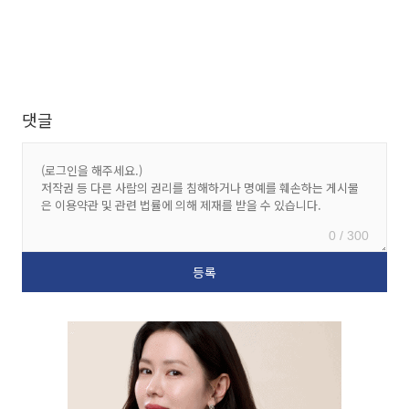
댓글
0 / 300