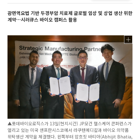
광면역요법 기반 두경부암 치료제 글로벌 임상 및 상업 생산 위한
계약…시러큐스 바이오 캠퍼스 활용
▲롯데바이오로직스가 13일(현지시간) JP모건 헬스케어 콘퍼런스가
열리고 있는 미국 샌프란시스코에서 라쿠텐메디칼과 바이오 의약품
위탁생산 계약을 체결했다. 왼쪽부터 압흐짓 바티아(Abhijit Bhatia,