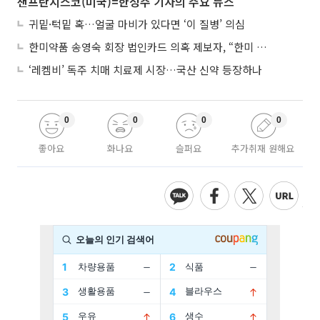
샌프란시스코(미국)=한성주 기자의 주요 뉴스
귀밑·턱밑 혹…얼굴 마비가 있다면 ‘이 질병’ 의심
한미약품 송영숙 회장 법인카드 의혹 제보자, “한미 잘 되기 바라는 마음”
‘레켐비’ 독주 치매 치료제 시장…국산 신약 등장하나
0
0
0
0
좋아요
화나요
슬퍼요
추가취재 원해요