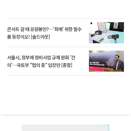
콘서트 갈 때 응원봉만?⋯'최애' 위한 필수
품 등장이오! [솔드아웃]
서울시, 정부에 정비사업 규제 완화 '건
의'⋯국토부 "협의 중" 입장만 [종합]