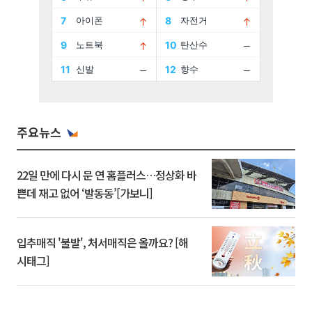
주요뉴스
22일 만에 다시 문 연 홈플러스…정상화 바
쁜데 재고 없어 ‘발동동’[가보니]
입추매직 '불발', 처서매직은 올까요? [해
시태그]