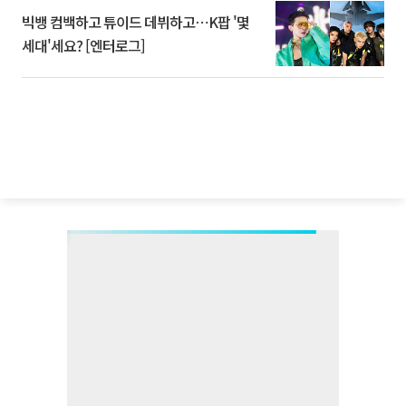
빅뱅 컴백하고 튜이드 데뷔하고⋯K팝 '몇
세대'세요? [엔터로그]