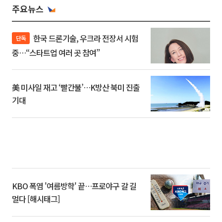
주요뉴스
한국 드론기술, 우크라 전장서 시험
단독
중…“스타트업 여러 곳 참여”
美 미사일 재고 ‘빨간불’…K방산 북미 진출
기대
KBO 폭염 '여름방학' 끝…프로야구 갈 길
멀다 [해시태그]