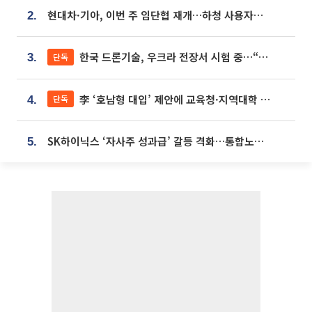
현대차·기아, 이번 주 임단협 재개…하청 사용자성 재심도 ‘변수’
2.
한국 드론기술, 우크라 전장서 시험 중…“스타트업 여러 곳 참여”
단독
3.
李 ‘호남형 대입’ 제안에 교육청·지역대학 서·논술형 입시 연계 '착수'
단독
4.
SK하이닉스 ‘자사주 성과급’ 갈등 격화…통합노조 출범 움직임
5.