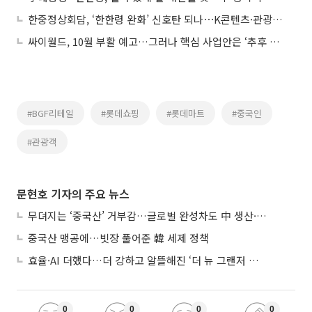
한중정상회담, ‘한한령 완화’ 신호탄 되나⋯K콘텐츠·관광 기대감↑
싸이월드, 10월 부활 예고…그러나 핵심 사업안은 ‘추후 공개’
#BGF리테일
#롯데쇼핑
#롯데마트
#중국인
#관광객
문현호 기자의 주요 뉴스
무뎌지는 ‘중국산’ 거부감…글로벌 완성차도 中 생산·협력 확대
중국산 맹공에…빗장 풀어준 韓 세제 정책
효율·AI 더했다…더 강하고 알뜰해진 ‘더 뉴 그랜저 하이브리드’
0
0
0
0