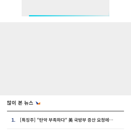
많이 본 뉴스
[특징주] “탄약 부족하다“ 美 국방부 증산 요청에⋯국내 방산주 급등세
1.