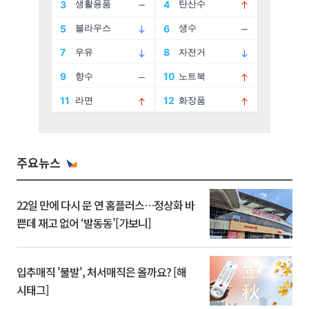
주요뉴스
22일 만에 다시 문 연 홈플러스…정상화 바
쁜데 재고 없어 ‘발동동’[가보니]
입추매직 '불발', 처서매직은 올까요? [해
시태그]