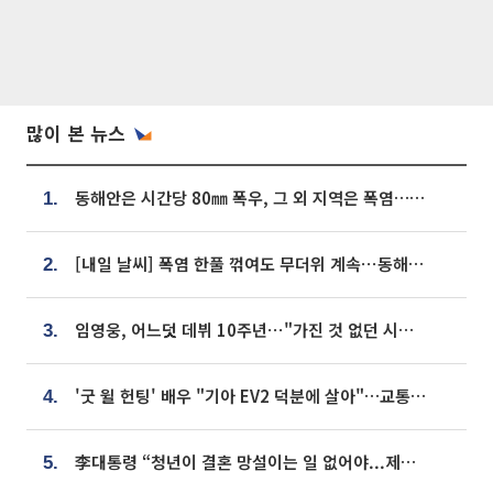
많이 본 뉴스
동해안은 시간당 80㎜ 폭우, 그 외 지역은 폭염…‘극과 극 날씨’
1.
[내일 날씨] 폭염 한풀 꺾여도 무더위 계속⋯동해안 이틀 연속 비
2.
임영웅, 어느덧 데뷔 10주년⋯"가진 것 없던 시절, 내 앞엔 20명의 팬뿐"
3.
'굿 윌 헌팅' 배우 "기아 EV2 덕분에 살아"…교통사고 후 안전성 극찬
4.
李대통령 “청년이 결혼 망설이는 일 없어야...제도상 불이익 조사”
5.