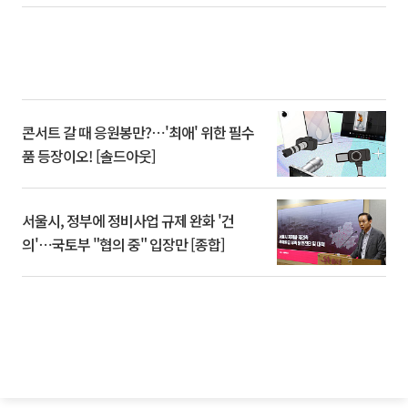
콘서트 갈 때 응원봉만?⋯'최애' 위한 필수
품 등장이오! [솔드아웃]
서울시, 정부에 정비사업 규제 완화 '건
의'⋯국토부 "협의 중" 입장만 [종합]