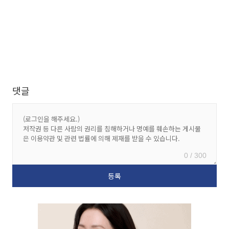
댓글
0 / 300