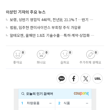
이상민 기자의 주요 뉴스
보령, 상반기 영업익 440억, 전년比 21.1%↑…반기 역대 최대
법원, 임주현 한미사이언스 부회장 주식 가압류
알테오젠, 올해만 1.8조 기술수출…특허·계약·상업화 ‘삼박자’
0
0
0
0
좋아요
화나요
슬퍼요
추가취재 원해요