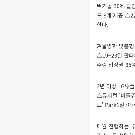
뚜기몰 30% 할
드 8개 제공 △2
한다.
겨울방학 맞춤형 
△19~23일 판
주렁 입장권 35%
2년 이상 LG
△뮤지컬 ‘비틀쥬
드’ Park1일 
매월 진행하는 ‘