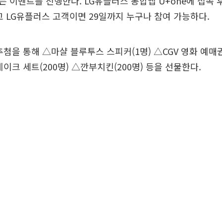
 이벤트를 진행한다. LG유플러스 통합앱 U+one에 접속 
고 LG유플러스 고객이면 29일까지 누구나 참여 가능하다.
추첨을 통해 △마샬 블루투스 스피커(1명) △CGV 영화 예매권
이크 세트(200명) △깐부치킨(200명) 등을 선물한다.