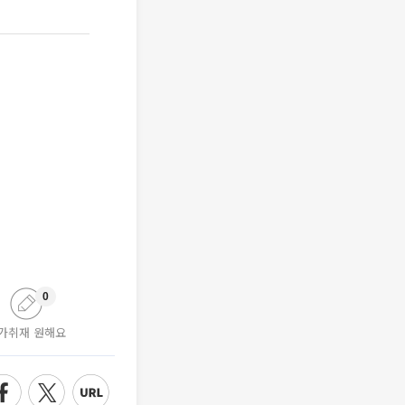
0
가취재 원해요