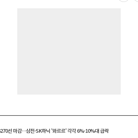
6270선 마감…삼전·SK하닉 '와르르' 각각 6%·10%대 급락