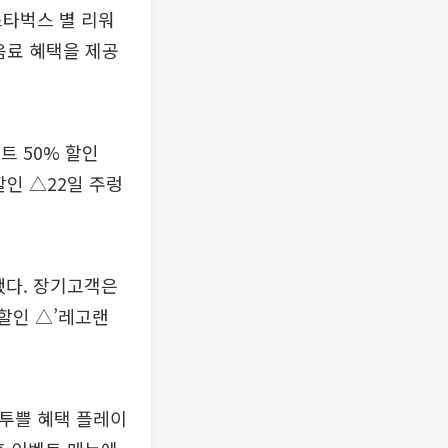
스타벅스 별 리워
식음료 혜택을 제공
트 50% 할인
할인 △22일 주렁
했다. 장기고객은
 할인 △’레고랜
플투쁠 혜택 플레이