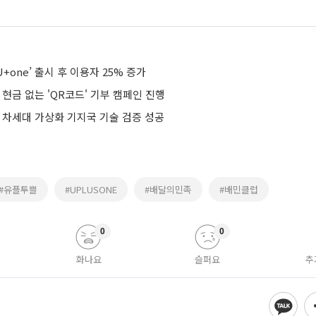
U+one’ 출시 후 이용자 25% 증가
 현금 없는 'QR코드' 기부 캠페인 진행
 차세대 가상화 기지국 기술 검증 성공
#유플투쁠
#UPLUSONE
#배달의민족
#배민클럽
0
0
화나요
슬퍼요
추