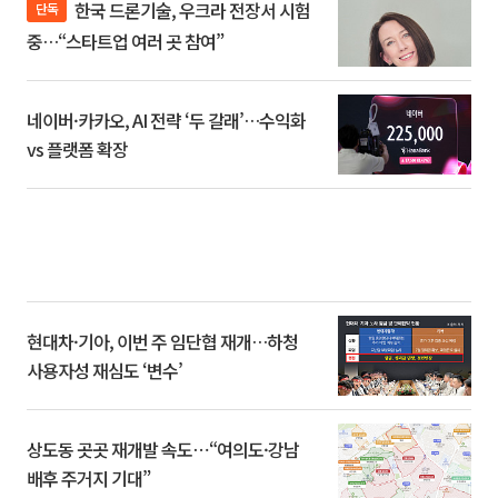
한국 드론기술, 우크라 전장서 시험
단독
중…“스타트업 여러 곳 참여”
네이버·카카오, AI 전략 ‘두 갈래’…수익화
vs 플랫폼 확장
현대차·기아, 이번 주 임단협 재개…하청
사용자성 재심도 ‘변수’
상도동 곳곳 재개발 속도⋯“여의도·강남
배후 주거지 기대”