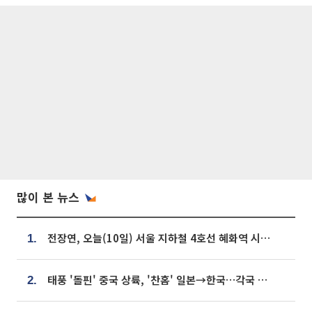
많이 본 뉴스
전장연, 오늘(10일) 서울 지하철 4호선 혜화역 시위…1호선 용산역 무정차
1.
태풍 '돌핀' 중국 상륙, '찬홈' 일본→한국…각국 기상청 예상 경로는?
2.