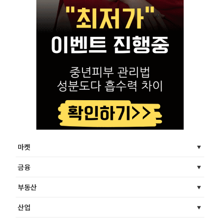
마켓
금융
부동산
산업