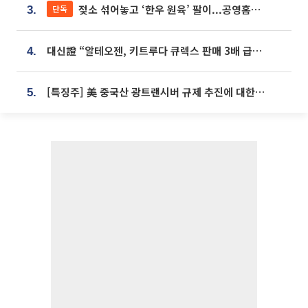
젖소 섞어놓고 ‘한우 원육’ 팔이...공영홈쇼핑 표기·검증 구멍
단독
3.
대신證 “알테오젠, 키트루다 큐렉스 판매 3배 급증…목표가 41만원 상향”
4.
[특징주] 美 중국산 광트랜시버 규제 추진에 대한광통신 등 광통신株 강세
5.