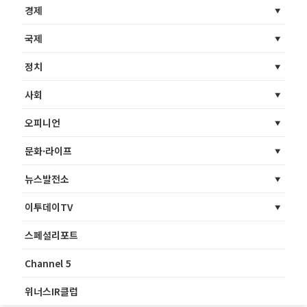
경제
국제
정치
사회
오피니언
문화·라이프
뉴스발전소
이투데이TV
스페셜리포트
Channel 5
위너스IR클럽