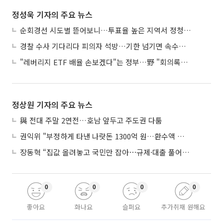
정성욱 기자의 주요 뉴스
순회경선 시도별 뜯어보니…투표율 높은 지역서 정청래 강세
경찰 수사 기다리다 피의자 석방…기한 넘기면 속수무책
"레버리지 ETF 배율 손보겠다"는 정부…野 "회의록부터 내놔야"
정상원 기자의 주요 뉴스
與 전대 주말 2연전…호남 앞두고 주도권 다툼
권익위 "부정하게 타낸 나랏돈 1300억 원…환수액 역대 최대"
장동혁 “집값 올려놓고 국민만 잡아⋯규제·대출 풀어야”
0
0
0
0
좋아요
화나요
슬퍼요
추가취재 원해요