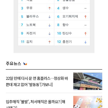
주요뉴스
22일 만에 다시 문 연 홈플러스…정상화 바
쁜데 재고 없어 ‘발동동’[가보니]
입추매직 '불발', 처서매직은 올까요? [해
시태그]