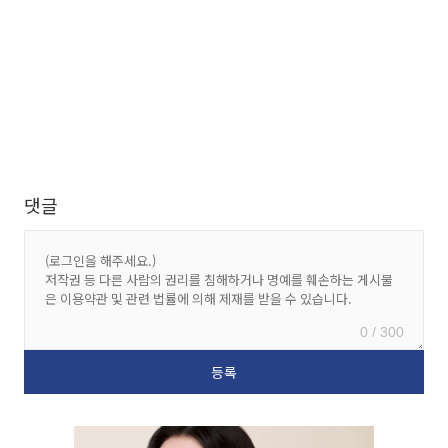
댓글
0 / 300