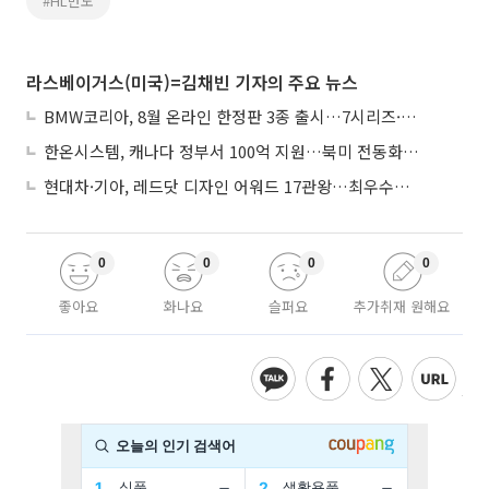
#HL만도
라스베이거스(미국)=김채빈 기자의 주요 뉴스
BMW코리아, 8월 온라인 한정판 3종 출시…7시리즈·X7·M340i 투어링
한온시스템, 캐나다 정부서 100억 지원…북미 전동화 시장 가속
현대차·기아, 레드닷 디자인 어워드 17관왕…최우수상 2개 수상
0
0
0
0
좋아요
화나요
슬퍼요
추가취재 원해요