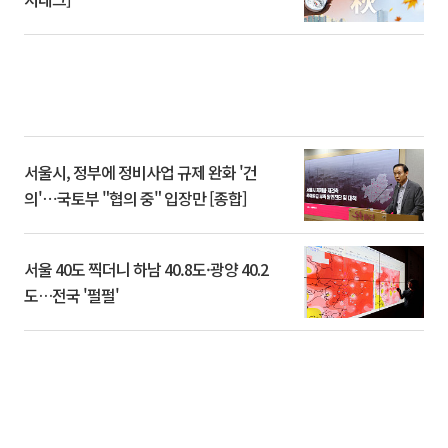
서울시, 정부에 정비사업 규제 완화 '건
의'⋯국토부 "협의 중" 입장만 [종합]
서울 40도 찍더니 하남 40.8도·광양 40.2
도…전국 '펄펄'