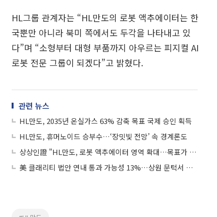
HL그룹 관계자는 “HL만도의 로봇 액추에이터는 한
국뿐만 아니라 북미 쪽에서도 두각을 나타내고 있
다”며 “소형부터 대형 부품까지 아우르는 피지컬 AI
로봇 전문 그룹이 되겠다”고 밝혔다.
관련 뉴스
HL만도, 2035년 온실가스 63% 감축 목표 국제 승인 획득
HL만도, 휴머노이드 승부수…‘장밋빛 전망’ 속 경계론도
상상인證 "HL만도, 로봇 액추에이터 영역 확대…목표가 27%↑"
美 클래리티 법안 연내 통과 가능성 13%…상원 문턱서 제동