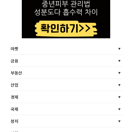
마켓
금융
부동산
산업
경제
국제
정치