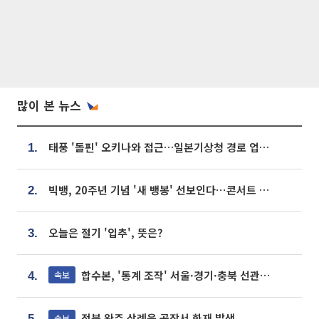
많이 본 뉴스
태풍 '돌핀' 오키나와 접근…일본기상청 경로 업데이트
1.
빅뱅, 20주년 기념 '새 뱅봉' 선보인다⋯콘서트 앞두고 팝업 개최
2.
오늘은 절기 '입추', 뜻은?
3.
합수본, '통계 조작' 서울·경기·충북 선관위 등 추가 압수수색
속보
4.
전북 완주 삼례읍 공장서 화재 발생
속보
5.