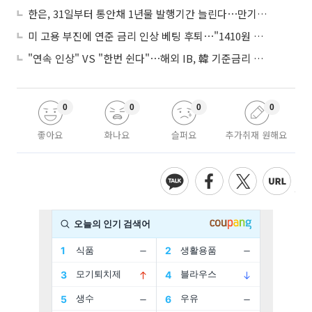
한은, 31일부터 통안채 1년물 발행기간 늘린다⋯만기별 지표종목도 도입
미 고용 부진에 연준 금리 인상 베팅 후퇴⋯"1410원 밑돌 듯"
"연속 인상" VS "한번 쉰다"⋯해외 IB, 韓 기준금리 두고 '견해 차' 팽팽
0
0
0
0
좋아요
화나요
슬퍼요
추가취재 원해요