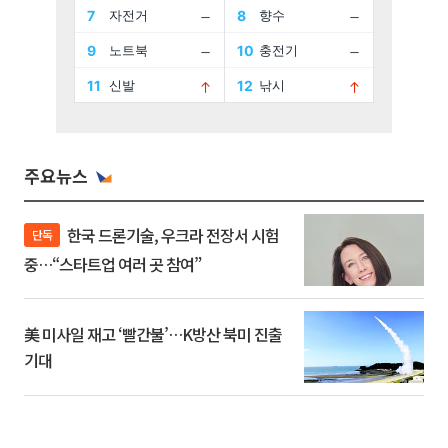
주요뉴스
한국 드론기술, 우크라 전장서 시험
단독
중…“스타트업 여러 곳 참여”
美 미사일 재고 ‘빨간불’…K방산 북미 진출
기대