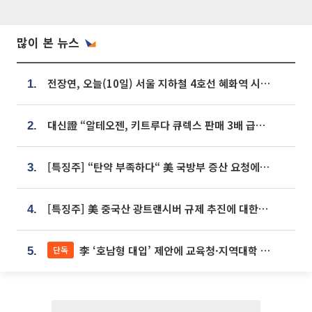
많이 본 뉴스
전장연, 오늘(10일) 서울 지하철 4호선 혜화역 시위…1호선 용산역 무정차
1.
대신證 “알테오젠, 키트루다 큐렉스 판매 3배 급증…목표가 41만원 상향”
2.
[특징주] “탄약 부족하다“ 美 국방부 증산 요청에⋯국내 방산주 급등세
3.
[특징주] 美 중국산 광트랜시버 규제 추진에 대한광통신 등 광통신株 강세
4.
李 ‘호남형 대입’ 제안에 교육청·지역대학 서·논술형 입시 연계 '착수'
단독
5.