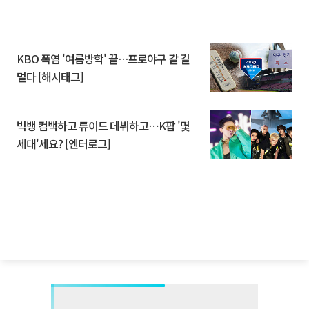
KBO 폭염 '여름방학' 끝…프로야구 갈 길
멀다 [해시태그]
빅뱅 컴백하고 튜이드 데뷔하고⋯K팝 '몇
세대'세요? [엔터로그]