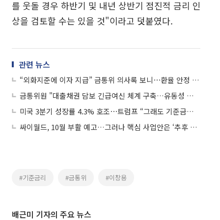
를 웃돌 경우 하반기 및 내년 상반기 점진적 금리 인
상을 검토할 수는 있을 것"이라고 덧붙였다.
관련 뉴스
“외화지준에 이자 지급” 금통위 의사록 보니⋯환율 안정 공감대 속 대책 산발 우려도
금통위원 "대출채권 담보 긴급여신 체계 구축…유동성 안전판 강화"
미국 3분기 성장률 4.3% 호조⋯트럼프 “그래도 기준금리 내려야”
싸이월드, 10월 부활 예고…그러나 핵심 사업안은 ‘추후 공개’
#기준금리
#금통위
#이창용
배근미 기자의 주요 뉴스