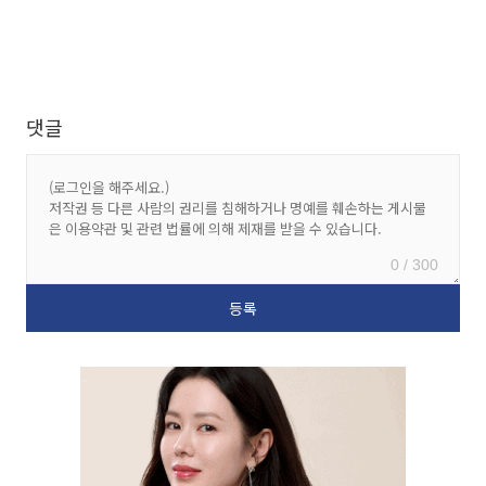
댓글
0 / 300