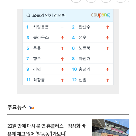
주요뉴스
22일 만에 다시 문 연 홈플러스…정상화 바
쁜데 재고 없어 ‘발동동’[가보니]