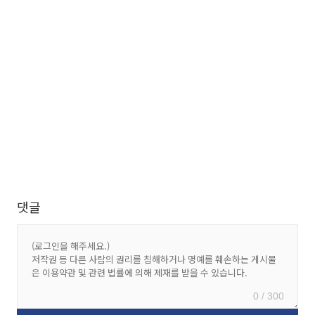
댓글
0 / 300