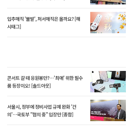
입추매직 '불발', 처서매직은 올까요? [해
시태그]
콘서트 갈 때 응원봉만?⋯'최애' 위한 필수
품 등장이오! [솔드아웃]
서울시, 정부에 정비사업 규제 완화 '건
의'⋯국토부 "협의 중" 입장만 [종합]