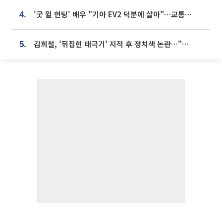
'굿 윌 헌팅' 배우 "기아 EV2 덕분에 살아"…교통사고 후 안전성 극찬
4.
김희철, '뒤집힌 태극기' 지적 후 정치색 논란…"좌우 떠나 우리나라 국기"
5.