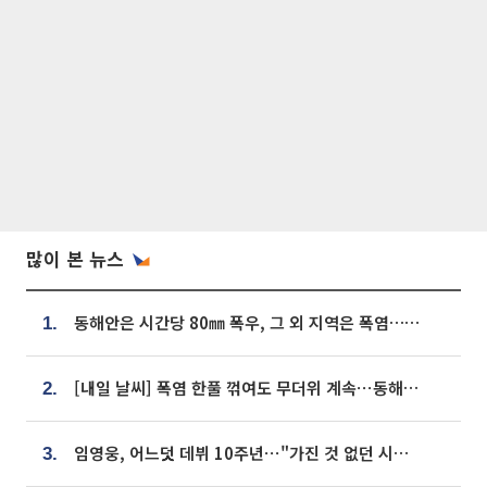
많이 본 뉴스
동해안은 시간당 80㎜ 폭우, 그 외 지역은 폭염…‘극과 극 날씨’
1.
[내일 날씨] 폭염 한풀 꺾여도 무더위 계속⋯동해안 이틀 연속 비
2.
임영웅, 어느덧 데뷔 10주년⋯"가진 것 없던 시절, 내 앞엔 20명의 팬뿐"
3.