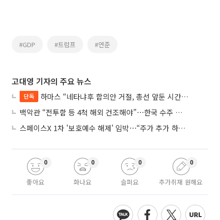
#GDP
#트럼프
#연준
고대영 기자의 주요 뉴스
하마스 “네타냐후 합의안 거절, 총선 앞둔 시간 끌기”
단독
백악관 “전투함 등 4척 해외 건조해야”⋯한국 수주 기대
스페이스X 1차 '보호예수 해제' 임박⋯“주가 추가 하락 가능성”
0
0
0
0
좋아요
화나요
슬퍼요
추가취재 원해요