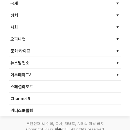
국제
정치
사회
오피니언
문화·라이프
뉴스발전소
이투데이TV
스페셜리포트
Channel 5
위너스IR클럽
무단전재 및 수집, 복사, 재배포, AI학습 이용 금지
Copyright 2006.
이투데이
. All rights reserved