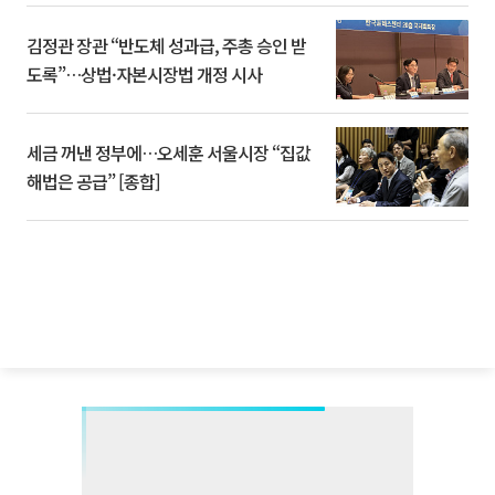
김정관 장관 “반도체 성과급, 주총 승인 받
도록”…상법·자본시장법 개정 시사
세금 꺼낸 정부에…오세훈 서울시장 “집값
해법은 공급” [종합]