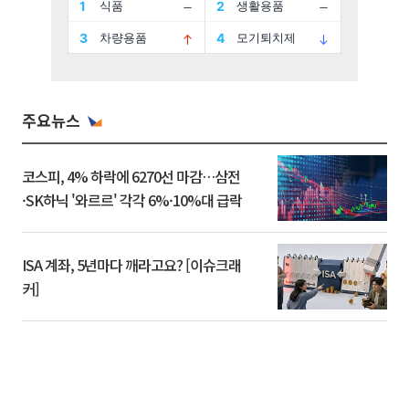
주요뉴스
코스피, 4% 하락에 6270선 마감…삼전
·SK하닉 '와르르' 각각 6%·10%대 급락
ISA 계좌, 5년마다 깨라고요? [이슈크래
커]