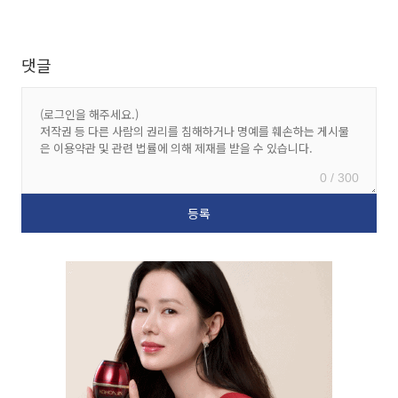
댓글
0 / 300