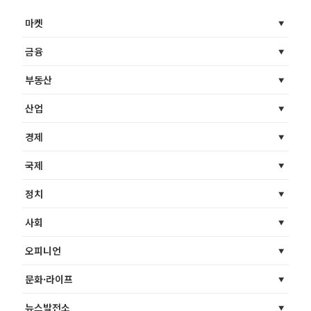
마켓
금융
부동산
산업
경제
국제
정치
사회
오피니언
문화·라이프
뉴스발전소