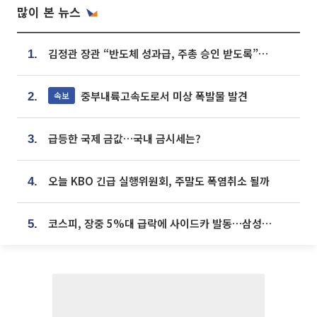
많이 본 뉴스
김정관 장관 “반도체 성과급, 주총 승인 받도록”…상법·자본시장법 개정 시사
1.
중부내륙고속도로서 미상 폭발물 발견
속보
2.
급등한 국제 금값…국내 금시세는?
3.
오늘 KBO 긴급 실행위원회, 주말도 폭염취소 될까
4.
코스피, 장중 5%대 급락에 사이드카 발동…삼성·SK 동반 폭락
5.