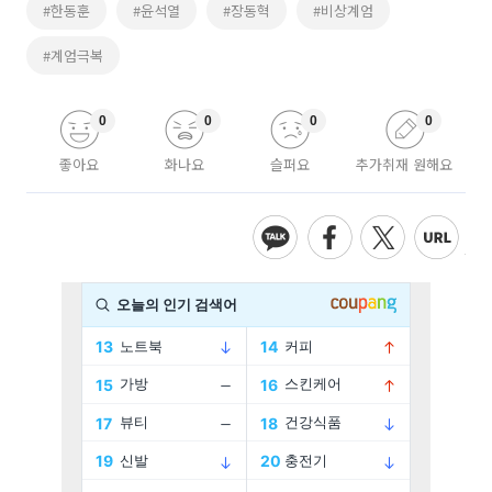
#한동훈
#윤석열
#장동혁
#비상계엄
#계엄극복
0
0
0
0
좋아요
화나요
슬퍼요
추가취재 원해요