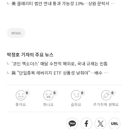
美 클래리티 법안 연내 통과 가능성 13%…상원 문턱서 제동
#RWA
박정호 기자의 주요 뉴스
'코인 엑소더스' 매달 수천억 해외로, 국내 규제는 빈틈
與 "단일종목 레버리지 ETF 상품성 낮춰야"…배수 조정안도 거론
0
0
0
0
좋아요
화나요
슬퍼요
추가취재 원해요