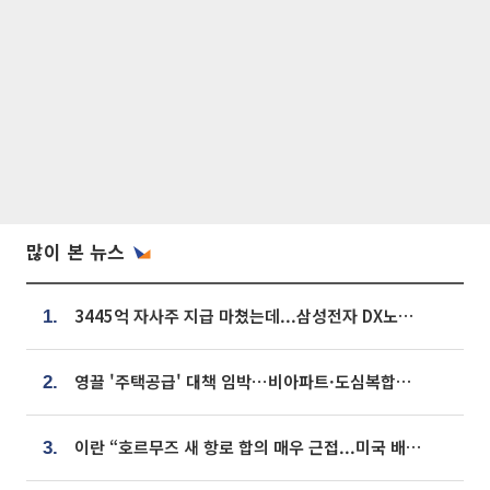
많이 본 뉴스
3445억 자사주 지급 마쳤는데...삼성전자 DX노조, 뒤늦은 '떼쓰기 집회'
1.
영끌 '주택공급' 대책 임박⋯비아파트·도심복합까지 총동원
2.
이란 “호르무즈 새 항로 합의 매우 근접...미국 배상 먼저”
3.