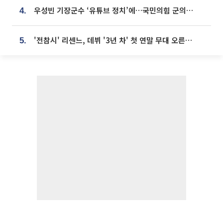
우성빈 기장군수 ‘유튜브 정치’에…국민의힘 군의원들 집단 반발
4.
'전참시' 리센느, 데뷔 '3년 차' 첫 연말 무대 오른다⋯"그동안 섭외 안 와"
5.