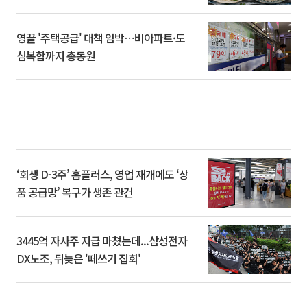
영끌 '주택공급' 대책 임박⋯비아파트·도
심복합까지 총동원
‘회생 D-3주’ 홈플러스, 영업 재개에도 ‘상
품 공급망’ 복구가 생존 관건
3445억 자사주 지급 마쳤는데...삼성전자
DX노조, 뒤늦은 '떼쓰기 집회'