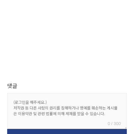
댓글
0 / 300