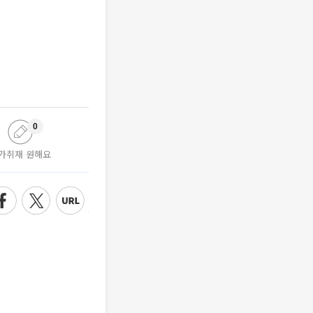
0
가취재 원해요