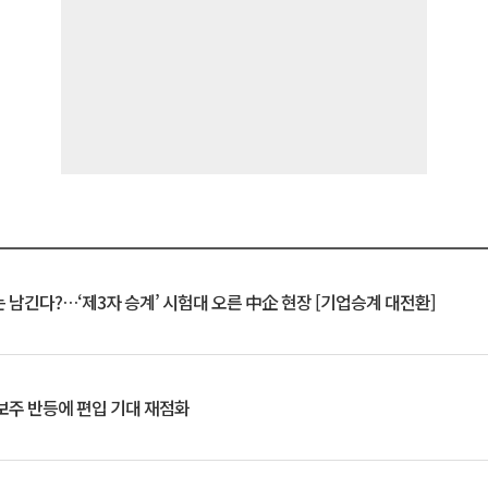
 남긴다?…‘제3자 승계’ 시험대 오른 中企 현장 [기업승계 대전환]
후보주 반등에 편입 기대 재점화