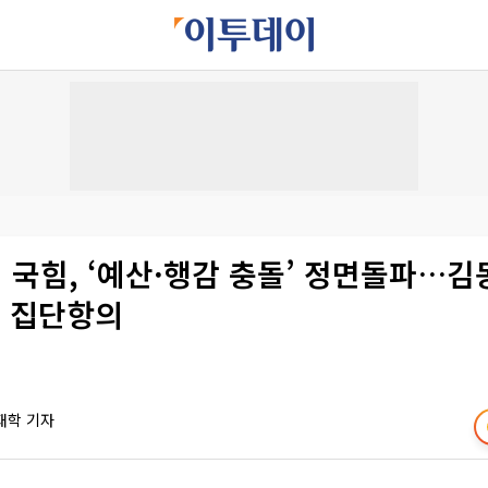
국힘, ‘예산·행감 충돌’ 정면돌파…김
째 집단항의
재학 기자