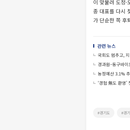
이 맞물려 도정·
종 대표를 다시 
가 단순한 쪽 후
관련 뉴스
국회도 멈추고, 
경과원–동구바이오
농정예산 3.1%
‘경험 無도 환영’
#경기도
#경