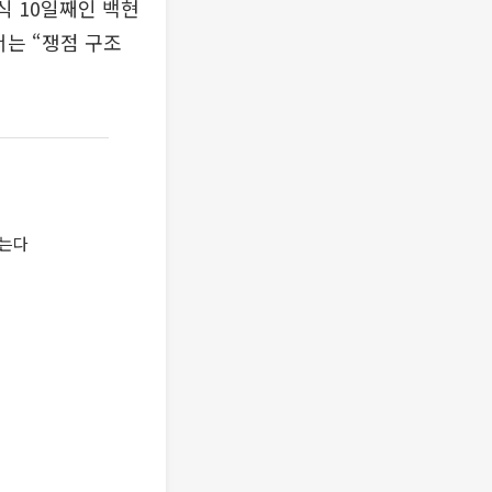
식 10일째인 백현
서는 “쟁점 구조
놓는다