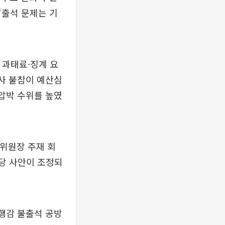
“출석 문제는 기
 과태료·징계 요
사 불참이 예산심
 압박 수위를 높였
영위원장 주재 회
해당 사안이 조정되
 행감 불출석 공방