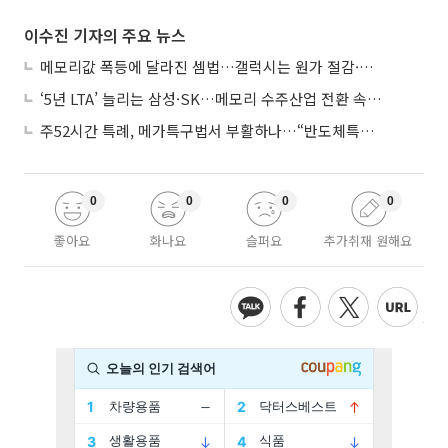
이수진 기자의 주요 뉴스
메모리값 폭등에 달라진 셈법…갤럭시는 원가 절감·아이폰은 서비스 확대
‘5년 LTA’ 늘리는 삼성·SK…메모리 수주산업 전환 속 다른 셈법
주52시간 특례, 메가특구법서 부활하나…“반도체특별법 담겨야”
0
0
0
0
좋아요
화나요
슬퍼요
추가취재 원해요