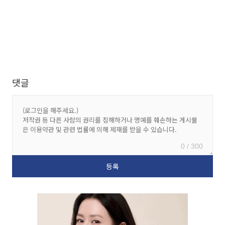
댓글
0 / 300