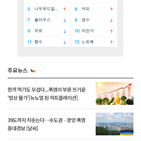
주요뉴스
한끼 먹기도 무섭다...폭염이 부른 뜨거운
‘밥상 물가’[뉴노멀 된 히트플레이션]
39도까지 치솟는다⋯수도권ㆍ광양 폭염
중대경보 [날씨]