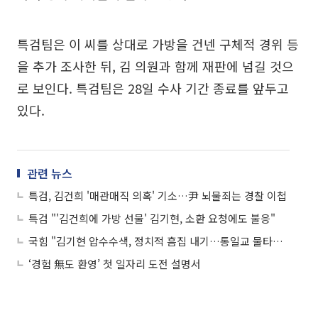
특검팀은 이 씨를 상대로 가방을 건넨 구체적 경위 등
을 추가 조사한 뒤, 김 의원과 함께 재판에 넘길 것으
로 보인다. 특검팀은 28일 수사 기간 종료를 앞두고
있다.
관련 뉴스
특검, 김건희 '매관매직 의혹' 기소…尹 뇌물죄는 경찰 이첩
특검 "'김건희에 가방 선물' 김기현, 소환 요청에도 불응"
국힘 "김기현 압수수색, 정치적 흠집 내기…통일교 물타기 수작"
‘경험 無도 환영’ 첫 일자리 도전 설명서