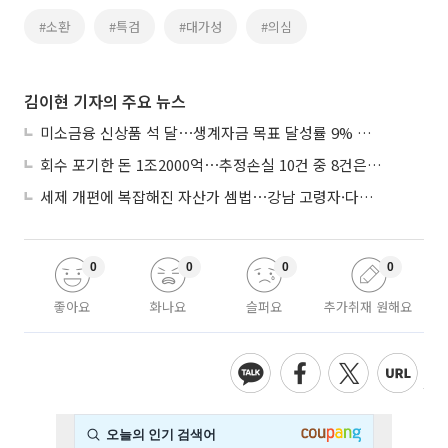
#소환
#특검
#대가성
#의심
김이현 기자의 주요 뉴스
미소금융 신상품 석 달⋯생계자금 목표 달성률 9% 그쳐
회수 포기한 돈 1조2000억⋯추정손실 10건 중 8건은 기업대출
세제 개편에 복잡해진 자산가 셈법⋯강남 고령자·다주택자 ‘자산재편 고심’
0
0
0
0
좋아요
화나요
슬퍼요
추가취재 원해요