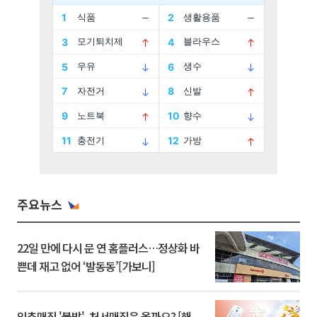
주요뉴스
22일 만에 다시 문 연 홈플러스…정상화 바
쁜데 재고 없어 ‘발동동’[가보니]
입추매직 '불발', 처서매직은 올까요? [해