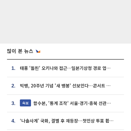
많이 본 뉴스
태풍 '돌핀' 오키나와 접근…일본기상청 경로 업데이트
1.
빅뱅, 20주년 기념 '새 뱅봉' 선보인다⋯콘서트 앞두고 팝업 개최
2.
합수본, '통계 조작' 서울·경기·충북 선관위 등 추가 압수수색
속보
3.
‘나솔사계’ 국화, 결별 후 재등장⋯첫인상 투표 휩쓸고 ‘인기녀’ 등극
4.