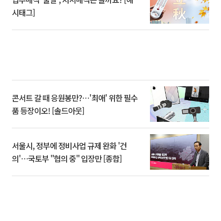
시태그]
콘서트 갈 때 응원봉만?⋯'최애' 위한 필수
품 등장이오! [솔드아웃]
서울시, 정부에 정비사업 규제 완화 '건
의'⋯국토부 "협의 중" 입장만 [종합]