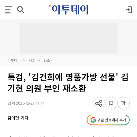
이투데이
사회
법조
특검, '김건희에 명품가방 선물' 김
기현 의원 부인 재소환
입력 2025-12-27 11:14
김이현 기자
구글 선호매체 추가