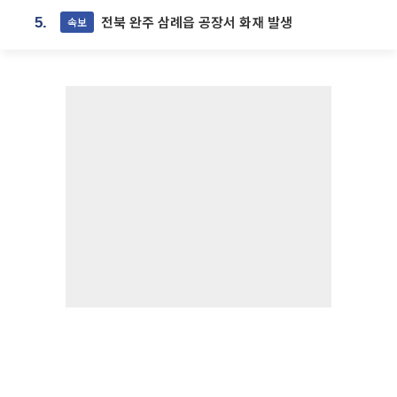
전북 완주 삼례읍 공장서 화재 발생
속보
5.