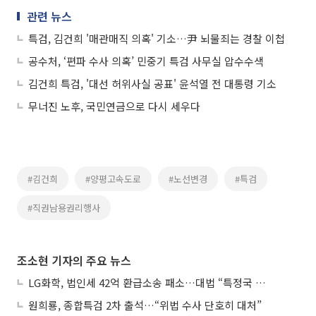
관련 뉴스
특검, 김건희 '매관매직 의혹' 기소…尹 뇌물죄는 경찰 이첩
공수처, ‘편파 수사 의혹’ 민중기 특검 사무실 압수수색
김건희 특검, '대선 허위사실 공표' 윤석열 전 대통령 기소
무너진 노후, 국민연금으로 다시 세우다
#김건희
#양평고속도로
#노선변경
#특검
#직권남용권리행사
조소현 기자의 주요 뉴스
LG화학, 법인세 42억 환급소송 패소…대법 “특정국 손실, 다른 국가 소득에도 안분”
원희룡, 종합특검 2차 출석…“위법 수사 단호히 대처”