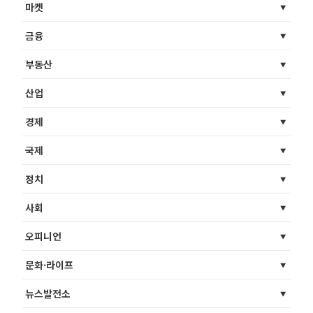
마켓
금융
부동산
산업
경제
국제
정치
사회
오피니언
문화·라이프
뉴스발전소