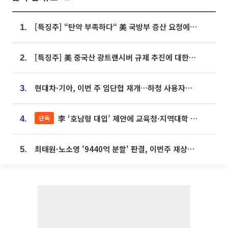
[특징주] “탄약 부족하다“ 美 국방부 증산 요청에⋯국내 방산주 급등세
1.
[특징주] 美 중국산 광트랜시버 규제 추진에 대한광통신 등 광통신株 강세
2.
현대차·기아, 이번 주 임단협 재개…하청 사용자성 재심도 ‘변수’
3.
李 ‘호남형 대입’ 제안에 교육청·지역대학 서·논술형 입시 연계 '착수'
단독
4.
최태원·노소영 '9440억 분할' 판결, 이번주 재상고 여부 주목
5.