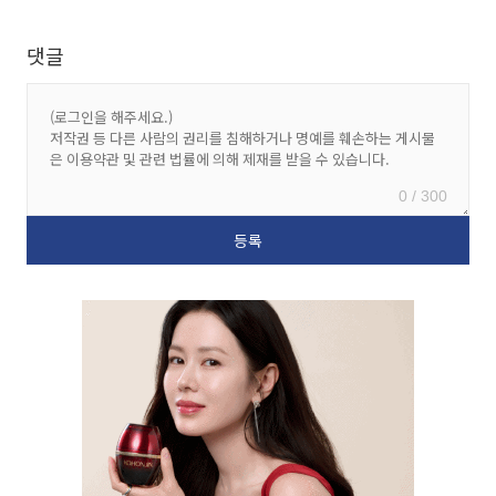
댓글
0 / 300