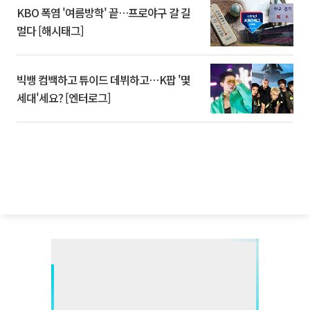
KBO 폭염 '여름방학' 끝…프로야구 갈 길
멀다 [해시태그]
빅뱅 컴백하고 튜이드 데뷔하고⋯K팝 '몇
세대'세요? [엔터로그]