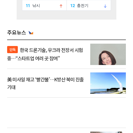
주요뉴스
한국 드론기술, 우크라 전장서 시험
단독
중…“스타트업 여러 곳 참여”
美 미사일 재고 ‘빨간불’…K방산 북미 진출
기대