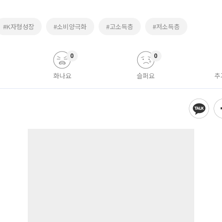
#K자형성장
#소비양극화
#고소득층
#저소득층
0
0
화나요
슬퍼요
추