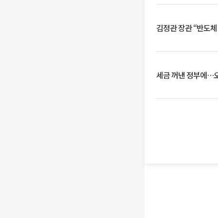
김정관 장관 “반도체
세금 꺼낸 정부에…오