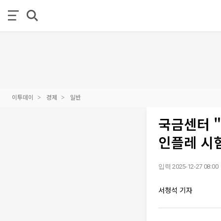
이투데이
경제
일반
국금센터 "
인플레 시
입력 2025-12-27 08:00
서청석 기자