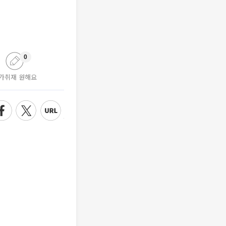
0
가취재 원해요