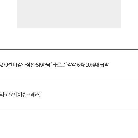
6270선 마감…삼전·SK하닉 '와르르' 각각 6%·10%대 급락
 깨라고요? [이슈크래커]