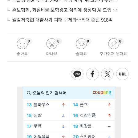
손보협회, 과실비율·보험광고 심의에 생성형 AI 도입 추진
웰컴저축銀 대출사기 피해 구체화⋯최대 손실 918억
0
0
0
0
좋아요
화나요
슬퍼요
추가취재 원해요