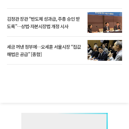
김정관 장관 “반도체 성과급, 주총 승인 받
도록”…상법·자본시장법 개정 시사
세금 꺼낸 정부에…오세훈 서울시장 “집값
해법은 공급” [종합]