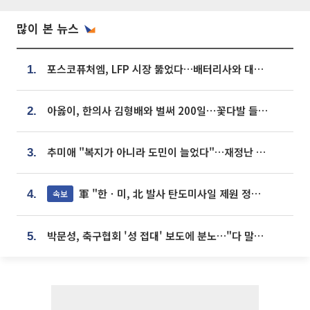
많이 본 뉴스
포스코퓨처엠, LFP 시장 뚫었다…배터리사와 대규모 장기 공급 합의
1.
아옳이, 한의사 김형배와 벌써 200일⋯꽃다발 들고 "프러포즈 아냐"
2.
추미애 "복지가 아니라 도민이 늘었다"…재정난 책임론 정면돌파
3.
軍 "한ㆍ미, 北 발사 탄도미사일 제원 정밀분석 중"
속보
4.
박문성, 축구협회 '성 접대' 보도에 분노…"다 말아먹으려고 작정했나"
5.