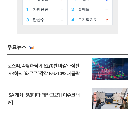
주요뉴스
코스피, 4% 하락에 6270선 마감…삼전
·SK하닉 '와르르' 각각 6%·10%대 급락
ISA 계좌, 5년마다 깨라고요? [이슈크래
커]