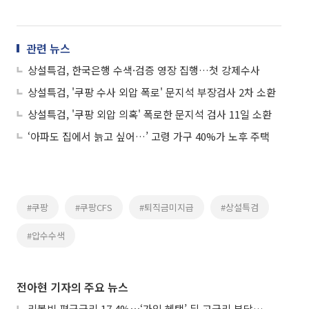
관련 뉴스
상설특검, 한국은행 수색·검증 영장 집행…첫 강제수사
상설특검, '쿠팡 수사 외압 폭로' 문지석 부장검사 2차 소환
상설특검, '쿠팡 외압 의혹' 폭로한 문지석 검사 11일 소환
‘아파도 집에서 늙고 싶어…’ 고령 가구 40%가 노후 주택
#쿠팡
#쿠팡CFS
#퇴직금미지급
#상설특검
#압수수색
전아현 기자의 주요 뉴스
리볼빙 평균금리 17.4%⋯‘가입 혜택’ 뒤 고금리 부담 주의