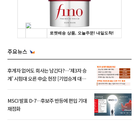
주요뉴스
후계자 없어도 회사는 남긴다?…‘제3자 승
계’ 시험대 오른 中企 현장 [기업승계 대전
환]
MSCI 발표 D-7…후보주 반등에 편입 기대
재점화