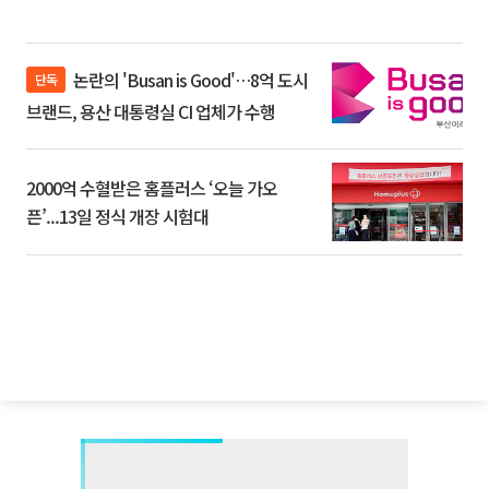
논란의 'Busan is Good'…8억 도시
단독
브랜드, 용산 대통령실 CI 업체가 수행
2000억 수혈받은 홈플러스 ‘오늘 가오
픈’...13일 정식 개장 시험대