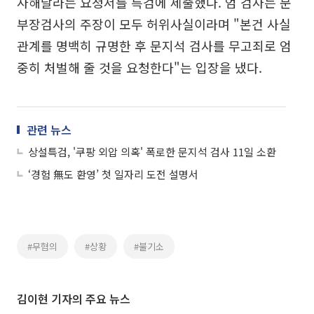
사해달라는 요청서를 특검에 제출했다. 엄 검사는 문
부장검사의 주장이 모두 허위사실이라며 "본건 사실
관계를 명백히 규명한 후 문지석 검사를 무고죄로 엄
중히 처벌해 줄 것을 요청한다"는 입장을 냈다.
관련 뉴스
상설특검, '쿠팡 외압 의혹' 폭로한 문지석 검사 11일 소환
‘경험 無도 환영’ 첫 일자리 도전 설명서
#무혐의
#상황
#불기소
김이현 기자의 주요 뉴스