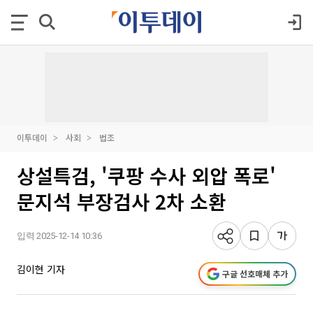
이투데이
사회
법조
상설특검, '쿠팡 수사 외압 폭로'
문지석 부장검사 2차 소환
입력 2025-12-14 10:36
김이현 기자
구글 선호매체 추가