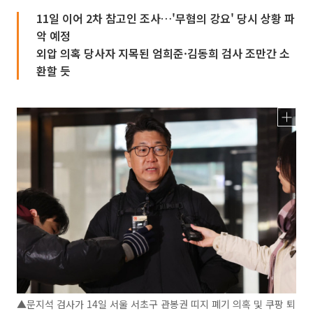
11일 이어 2차 참고인 조사…'무혐의 강요' 당시 상황 파
악 예정
외압 의혹 당사자 지목된 엄희준·김동희 검사 조만간 소
환할 듯
▲문지석 검사가 14일 서울 서초구 관봉권 띠지 폐기 의혹 및 쿠팡 퇴