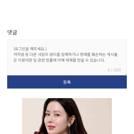
댓글
0 / 300