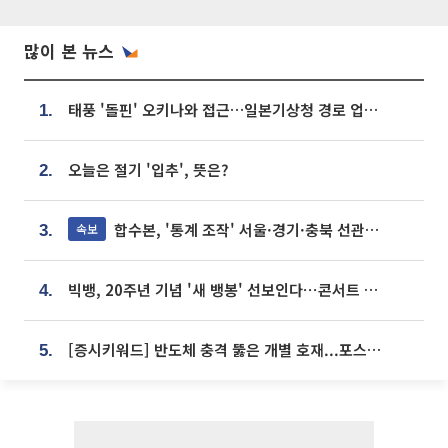
많이 본 뉴스
태풍 '돌핀' 오키나와 접근…일본기상청 경로 업데이트
1.
오늘은 절기 '입추', 뜻은?
2.
합수본, '통계 조작' 서울·경기·충북 선관위 등 추가 압수수색
속보
3.
빅뱅, 20주년 기념 '새 뱅봉' 선보인다⋯콘서트 앞두고 팝업 개최
4.
[증시키워드] 반도체 충격 뚫은 개별 호재...포스코퓨처엠·에코프로·한화솔루션 '눈길'
5.