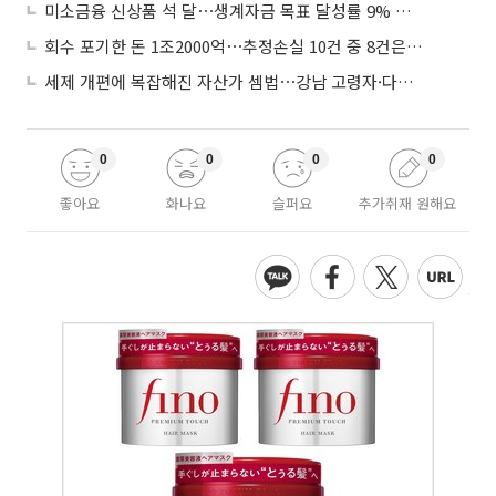
미소금융 신상품 석 달⋯생계자금 목표 달성률 9% 그쳐
회수 포기한 돈 1조2000억⋯추정손실 10건 중 8건은 기업대출
세제 개편에 복잡해진 자산가 셈법⋯강남 고령자·다주택자 ‘자산재편 고심’
0
0
0
0
좋아요
화나요
슬퍼요
추가취재 원해요