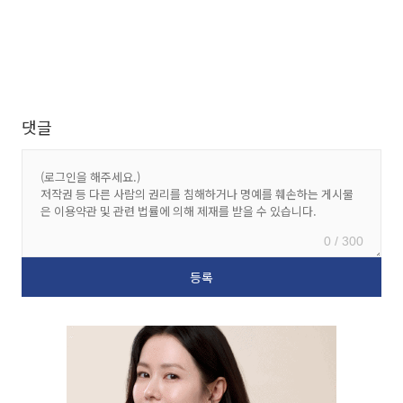
댓글
0 / 300