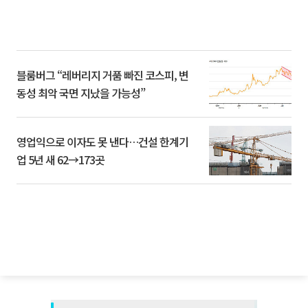
블룸버그 “레버리지 거품 빠진 코스피, 변
동성 최악 국면 지났을 가능성”
영업익으로 이자도 못 낸다…건설 한계기
업 5년 새 62→173곳