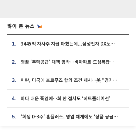
많이 본 뉴스
3445억 자사주 지급 마쳤는데...삼성전자 DX노조, 뒤늦은 '떼쓰기 집회'
1.
영끌 '주택공급' 대책 임박⋯비아파트·도심복합까지 총동원
2.
이란, 미국에 호르무즈 합의 조건 제시…美 “경기 아직 안 끝나” [종합]
3.
바다 태운 폭염에…회 한 접시도 ‘히트플레이션’
4.
‘회생 D-3주’ 홈플러스, 영업 재개에도 ‘상품 공급망’ 복구가 생존 관건
5.