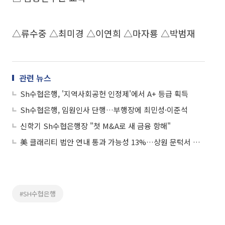
△류수중 △최미경 △이연희 △마자룡 △박범재
관련 뉴스
Sh수협은행, '지역사회공헌 인정제'에서 A+ 등급 획득
Sh수협은행, 임원인사 단행…부행장에 최민성·이준석
신학기 Sh수협은행장 "첫 M&A로 새 금융 항해"
美 클래리티 법안 연내 통과 가능성 13%…상원 문턱서 제동
#SH수협은행