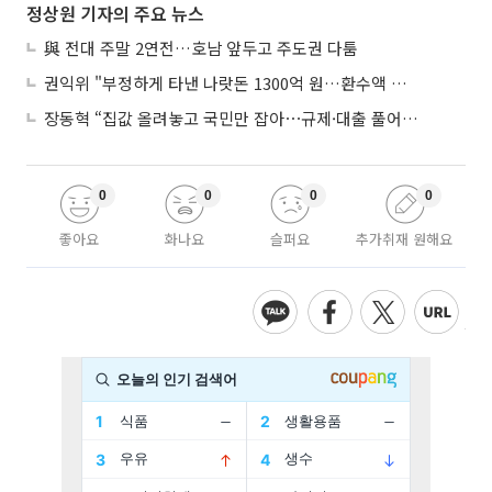
정상원 기자의 주요 뉴스
與 전대 주말 2연전…호남 앞두고 주도권 다툼
권익위 "부정하게 타낸 나랏돈 1300억 원…환수액 역대 최대"
장동혁 “집값 올려놓고 국민만 잡아⋯규제·대출 풀어야”
0
0
0
0
좋아요
화나요
슬퍼요
추가취재 원해요