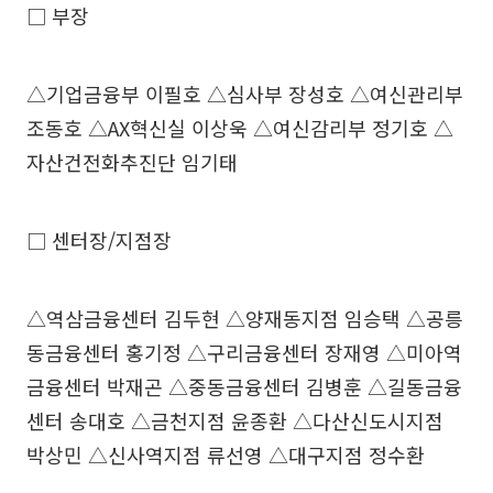
□ 부장
△기업금융부 이필호 △심사부 장성호 △여신관리부
조동호 △AX혁신실 이상욱 △여신감리부 정기호 △
자산건전화추진단 임기태
□ 센터장/지점장
△역삼금융센터 김두현 △양재동지점 임승택 △공릉
동금융센터 홍기정 △구리금융센터 장재영 △미아역
금융센터 박재곤 △중동금융센터 김병훈 △길동금융
센터 송대호 △금천지점 윤종환 △다산신도시지점
박상민 △신사역지점 류선영 △대구지점 정수환