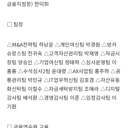
금융지점장) 한덕희
□ 팀장
△M&A전략팀 하남윤 △개인여신팀 박경원 △방카
슈랑스팀 전귀숙 △고객자산관리팀 박재영 △자금시
장팀 양승인 △기업여신팀 정태하 △심사운영팀 이
홍륭 △수석심사2팀 윤대령 △AX사업팀 홍주하 △공
통관리팀 박민규 △IT업무혁신팀 김호겸 △자산유동
화신탁팀 이철수 △자금세탁방지팀 조애라 △디지털
감사팀 배석환 △경영감사팀 이준 △임점감사팀 이
기환
□ 금융연수원 교육