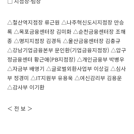
□ 지점장·팀장
△철산역지점장 류근원 △나주혁신도시지점장 만승
록 △목포금융센터장 김미화 △순천금융센터장 조해
종 △명지지점장 김경득 △울산금융센터장 김충규
△강남기업금융본부 문인환(기업금융지점장) △압구
정금융센터 황근애(PB지점장) △개인금융부 박병우
△자금부 배영기 △글로벌외환사업부 이상길 △심사
부 정경미 △IT지원부 유용욱 △여신감리부 김용운
△감사부 이기환
＜ 전 보 ＞