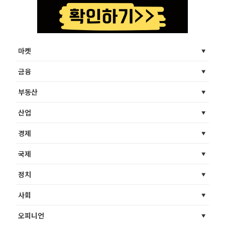
마켓
금융
부동산
산업
경제
국제
정치
사회
오피니언