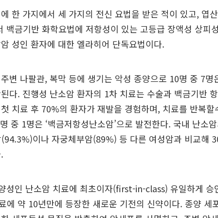
에 한 가지에서 세 가지의 전신 요법을 받은 적이 있고, 엽
면서 백금기반 화학요법에 저항성이 있는 고등급 장액성 상피성
암 성인 환자에 대한 엘라히어 단독요법이다.
주변 나팔관, 복막 등에 생기는 악성 종양으로 10명 중 7명
된다. 진행성 난소암 환자의 1차 치료는 수술과 백금기반 
첫 치료 후 70%의 환자가 재발을 경험하며, 치료를 반복할
5명 중 1명은 ‘백금저항성난소암’으로 발전한다. 국내 난소암
암(94.3%)이나 자궁체부암(89%) 등 다른 여성암과 비교해
.
성인 난소암 치료에 최초이자(first-in-class) 유일하게 승
에 약 10년만에 등장한 새로운 기전의 신약이다. 종양 세포