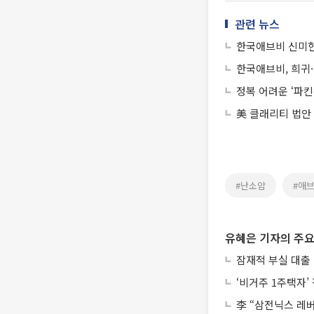
관련 뉴스
한국애브비 신미현
한국애브비, 희귀·
정복 어려운 ‘파
美 클래리티 법안
#난소암
#애
유혜은 기자의 주요
잠재적 부실 대출 
‘비거주 1주택자
李 “삼전닉스 레