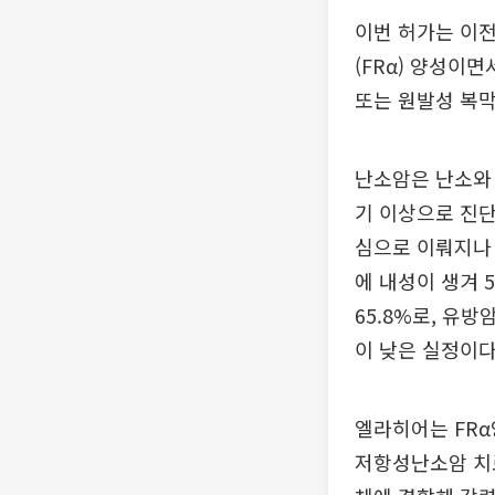
이번 허가는 이전
(FRα) 양성이
또는 원발성 복막
난소암은 난소와 
기 이상으로 진단
심으로 이뤄지나 
에 내성이 생겨 
65.8%로, 유방
이 낮은 실정이다
엘라히어는 FRα양
저항성난소암 치료