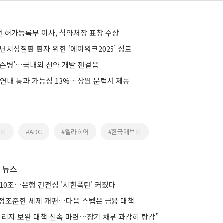
 허가등록부 이사, 식약처장 표창 수상
난치성질환 환자 위한 ‘에이워크2025’ 성료
킨슨병’…국내외 신약 개발 잰걸음
 연내 통과 가능성 13%…상원 문턱서 제동
브비
#ADC
#엘라히어
#한국애브비
 뉴스
10조…은행 건전성 '시한폭탄' 커졌다
’ 정조준한 세제 개편…다음 스텝은 금융 대책
버리지 보완 대책 신속 마련⋯장기 채무 과감히 탕감”