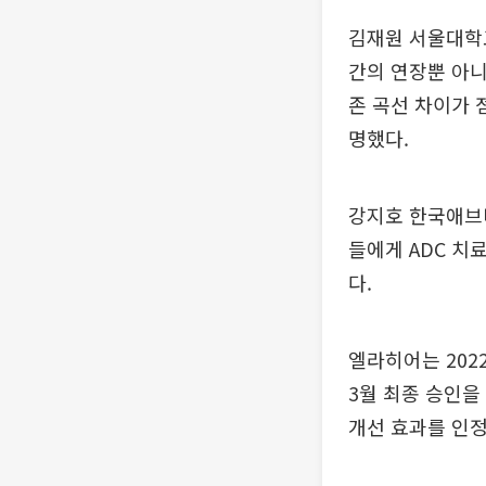
김재원 서울대학교
간의 연장뿐 아니
존 곡선 차이가 
명했다.
강지호 한국애브
들에게 ADC 치
다.
엘라히어는 202
3월 최종 승인을
개선 효과를 인정