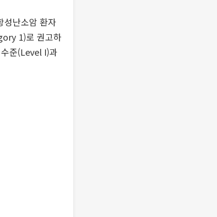
저항성난소암 환자
gory 1)로 권고하
(Level I)과