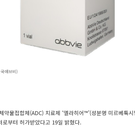
한국애브비)
약물접합체(ADC) 치료제 ‘엘라히어™’(성분명 미르베툭시
로부터 허가받았다고 19일 밝혔다.