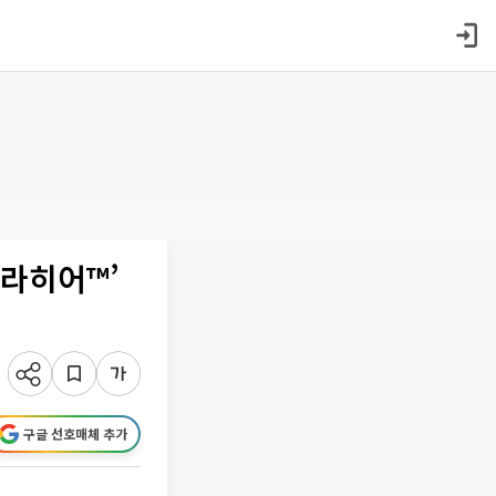
엘라히어™’
구글 선호매체 추가