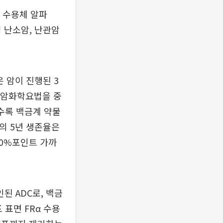
산 수용체 알파
 난소암, 난관암
은 암이 진행된 3
항암화학요법을 중
수록 백금계 약물
의 5년 생존율은
 30%포인트 가까
인된 ADC로, 백금
 표면 FRα 수용