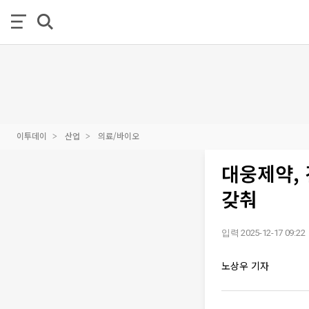
이투데이
산업
의료/바이오
대웅제약,
갖춰
입력 2025-12-17 09:22
노상우 기자