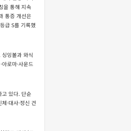
칭을 통해 지속
과 통증 개선은
등급 S를 기록했
. 싱잉볼과 와식
칭·아로마·사운드
고 있다. 단순
신체·대사·정신 건