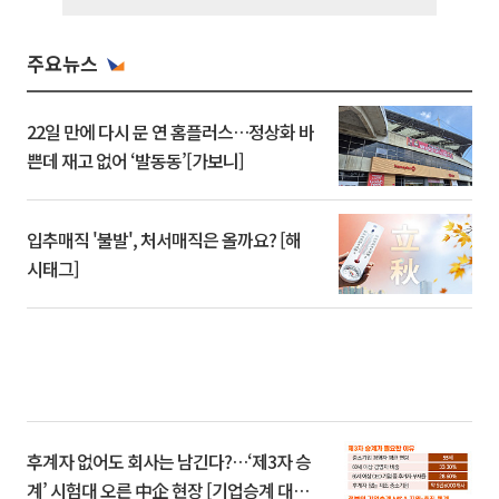
주요뉴스
22일 만에 다시 문 연 홈플러스…정상화 바
쁜데 재고 없어 ‘발동동’[가보니]
입추매직 '불발', 처서매직은 올까요? [해
시태그]
후계자 없어도 회사는 남긴다?…‘제3자 승
계’ 시험대 오른 中企 현장 [기업승계 대전