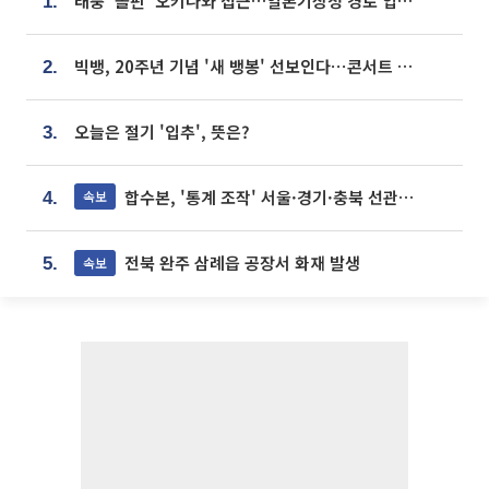
태풍 '돌핀' 오키나와 접근…일본기상청 경로 업데이트
1.
빅뱅, 20주년 기념 '새 뱅봉' 선보인다⋯콘서트 앞두고 팝업 개최
2.
오늘은 절기 '입추', 뜻은?
3.
합수본, '통계 조작' 서울·경기·충북 선관위 등 추가 압수수색
속보
4.
전북 완주 삼례읍 공장서 화재 발생
속보
5.