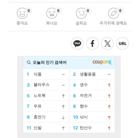
0
0
0
0
좋아요
화나요
슬퍼요
추가취재 원해요