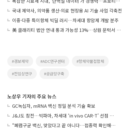
복잡한 치료제 시대, ‘단백질 데이터’가 경쟁력…프로티나·갤럭스 존재감
국내 제약사, 의약품 생산·의료 현장용 AI 기술 사업 각축전
이중·다중 특이항체 빅딜 러시…차세대 항암제 개발 분주
美 클래리티 법안 연내 통과 가능성 13%…상원 문턱서 제동
#경보제약
#ADC연구센터
#항체약물접합체
#전임상연구
#공급망구축
노상우 기자의 주요 뉴스
GC녹십자, mRNA 백신 정밀 분석 기술 확보
J&J도 참전…빅파마, 차세대 ‘in vivo CAR-T’ 선점 경쟁 본격화
“폐렴구균 백신, 맞았다고 끝 아니다…접종력 확인해야”