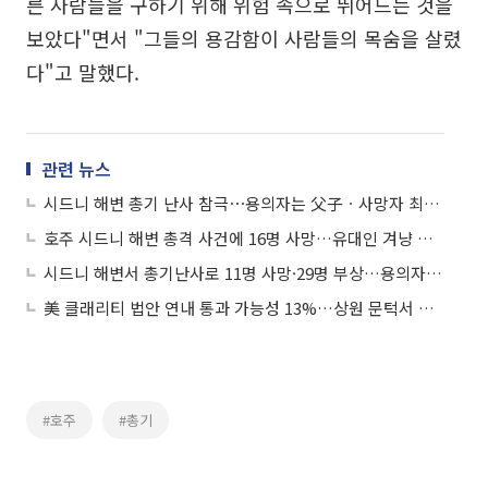
른 사람들을 구하기 위해 위험 속으로 뛰어드는 것을
보았다"면서 "그들의 용감함이 사람들의 목숨을 살렸
다"고 말했다.
관련 뉴스
시드니 해변 총기 난사 참극⋯용의자는 父子ㆍ사망자 최소 16명
호주 시드니 해변 총격 사건에 16명 사망…유대인 겨냥 테러 가능성
시드니 해변서 총기난사로 11명 사망·29명 부상…용의자 1명 사살
美 클래리티 법안 연내 통과 가능성 13%…상원 문턱서 제동
#호주
#총기