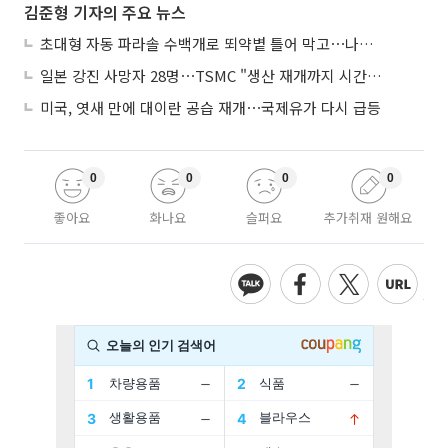
김준형 기자의 주요 뉴스
초대형 자동 파라솔 수백개로 뙤약볕 틀어 막고⋯나라별 폭염 생존법
일본 강진 사망자 28명⋯TSMC "생산 재개까지 시간 필요해"
미국, 엿새 만에 대이란 공습 재개⋯국제유가 다시 급등
0
0
0
0
좋아요
화나요
슬퍼요
추가취재 원해요