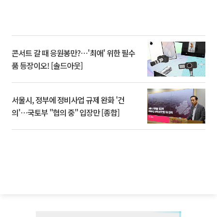
콘서트 갈 때 응원봉만?⋯'최애' 위한 필수
품 등장이오! [솔드아웃]
서울시, 정부에 정비사업 규제 완화 '건
의'⋯국토부 "협의 중" 입장만 [종합]