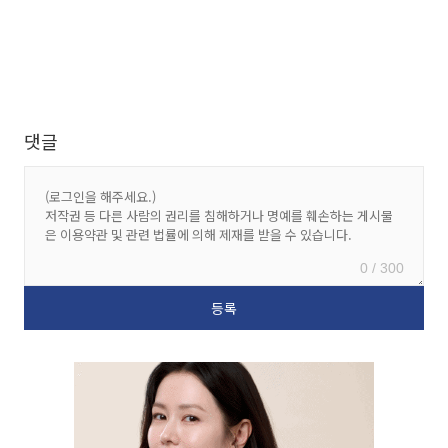
댓글
0 / 300