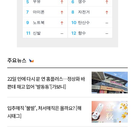
주요뉴스
22일 만에 다시 문 연 홈플러스…정상화 바
쁜데 재고 없어 ‘발동동’[가보니]
입추매직 '불발', 처서매직은 올까요? [해
시태그]