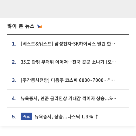
많이 본 뉴스
[베스트&워스트] 삼성전자·SK하이닉스 밀린 한 주…상상인증권은 85% 급등
1.
35도 안팎 무더위 이어져…전국 곳곳 소나기 [오늘 날씨]
2.
[주간증시전망] 다음주 코스피 6000~7000⋯“外人 수급은 정책이 변수”
3.
뉴욕증시, 연준 금리인상 기대감 꺾이자 상승...S&P500 사상 최고치 [종합]
4.
뉴욕증시, 상승...나스닥 1.3% ↑
속보
5.