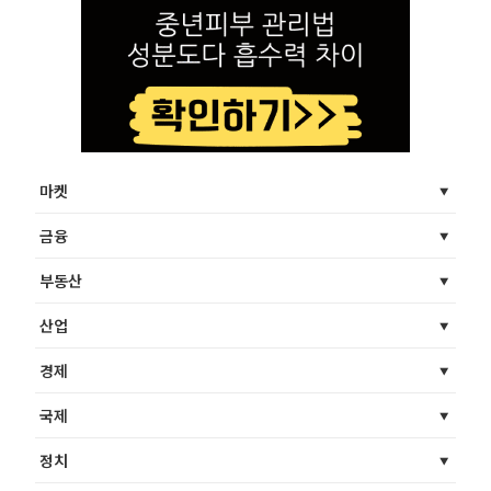
마켓
금융
부동산
산업
경제
국제
정치