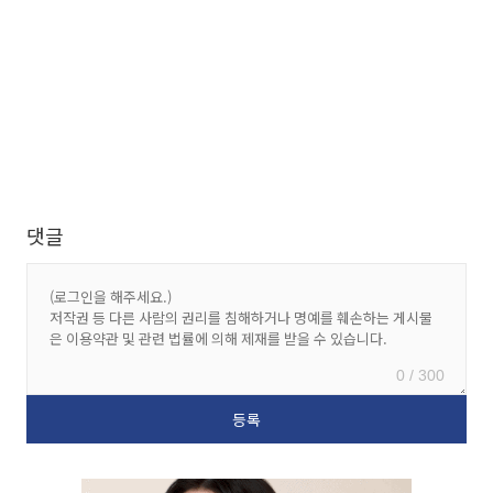
댓글
0 / 300