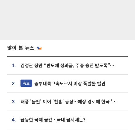
많이 본 뉴스
김정관 장관 “반도체 성과급, 주총 승인 받도록”…상법·자본시장법 개정 시사
1.
중부내륙고속도로서 미상 폭발물 발견
속보
2.
태풍 '돌핀' 이어 '찬홈' 등장…예상 경로에 한국 '한숨'
3.
급등한 국제 금값…국내 금시세는?
4.