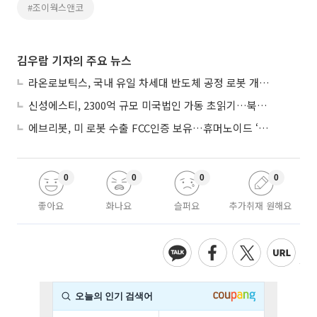
#조이웍스앤코
김우람 기자의 주요 뉴스
라온로보틱스, 국내 유일 차세대 반도체 공정 로봇 개발 ‘고객사 테스트 진행’
신성에스티, 2300억 규모 미국법인 가동 초읽기…북미 ESS 공략 본격화
에브리봇, 미 로봇 수출 FCC인증 보유…휴머노이드 ‘AI 두뇌’ 탑재 속도
0
0
0
0
좋아요
화나요
슬퍼요
추가취재 원해요