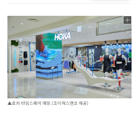
▲호카 타임스퀘어 매장.(조이웍스앤코 제공)