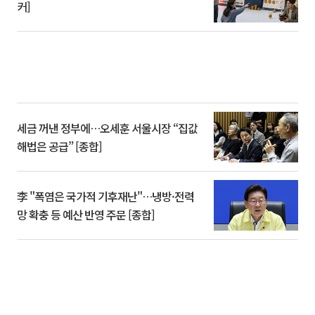
커]
세금 꺼낸 정부에…오세훈 서울시장 “집값
해법은 공급” [종합]
李 "폭염은 국가적 기후재난"…냉방·전력
망 확충 등 예산 반영 주문 [종합]