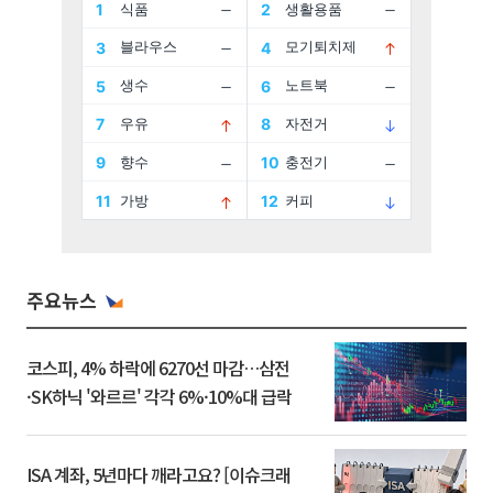
주요뉴스
코스피, 4% 하락에 6270선 마감…삼전
·SK하닉 '와르르' 각각 6%·10%대 급락
ISA 계좌, 5년마다 깨라고요? [이슈크래