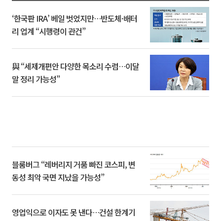
‘한국판 IRA’ 베일 벗었지만…반도체·배터
리 업계 “시행령이 관건”
與 “세제개편안 다양한 목소리 수렴…이달
말 정리 가능성”
블룸버그 “레버리지 거품 빠진 코스피, 변
동성 최악 국면 지났을 가능성”
영업익으로 이자도 못 낸다…건설 한계기