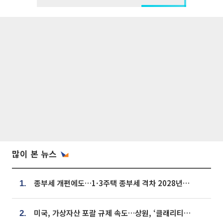
많이 본 뉴스
종부세 개편에도…1·3주택 종부세 격차 2028년부터 확대
1.
미국, 가상자산 포괄 규제 속도…상원, ‘클래리티법’ 9월 절차투표 추진
2.