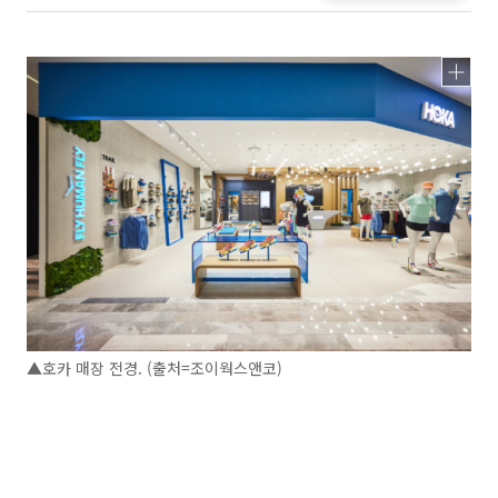
▲호카 매장 전경. (출처=조이웍스앤코)