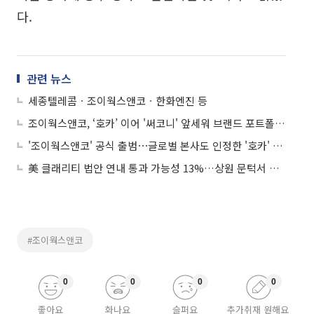
다.
관련 뉴스
세종텔레콤ㆍ조이웍스앤코ㆍ한화엔진 등
조이웍스앤코, ‘호카’ 이어 '써코니' 앞세워 브랜드 포트폴리오 확장 본격화
'조이웍스앤코' 공식 출범⋯글로벌 본사도 인정한 '호카' 성장성에 주목
美 클래리티 법안 연내 통과 가능성 13%…상원 문턱서 제동
#조이웍스앤코
0
0
0
0
좋아요
화나요
슬퍼요
추가취재 원해요