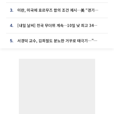
이란, 미국에 호르무즈 합의 조건 제시…美 “경기 아직 안 끝나” [종합]
3.
[내일 날씨] 전국 무더위 계속…10일 낮 최고 34도 육박
4.
서경덕 교수, 김희철도 분노한 거꾸로 태극기⋯"엉터리는 아냐, 아쉬울 뿐"
5.