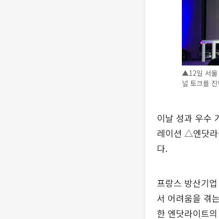
▲12일 서울
널 토크를 진행
이날 성과 우수
레이션 △엔닷라
다.
프랑스 방산기업 
서 어려움을 겪는
한 엔닷라이트의 