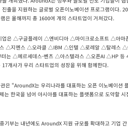
사를 개최했다. AroundX는 정부와 글로벌 선도 기업들이 
 진출을 지원하는 글로벌 오픈이노베이션 프로그램이다. 2
램은 올해까지 총 1600여 개의 스타트업이 거쳐갔다.
 기업은 △구글플레이 △엔비디아 △마이크로소프트 △아마
스 △지멘스 △오라클 △IBM △인텔 △로레알 △탈레스 △
부터는 △메르세데스-벤츠 △아스텔라스 △오픈AI △HP 등 
 17개사가 우리 스타트업의 성장을 위해 함께한다.
관은 “AroundX는 우리나라를 대표하는 오픈 이노베이션
제는 한국을 넘어 아시아를 대표하는 플랫폼으로 도약할 시
“중기부는 내년에도 AroundX 지원 규모를 확대하고 기업 간