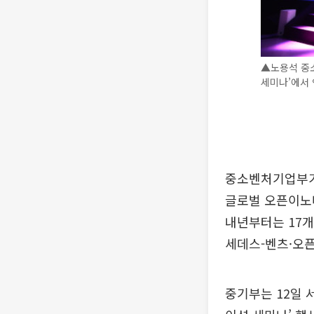
▲노용석 중소
세미나’에서 
중소벤처기업부가
글로벌 오픈이노베
내년부터는 17개
세데스-벤츠·오픈
중기부는 12일 