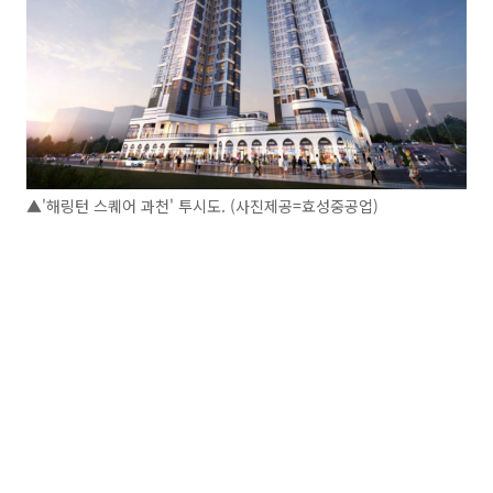
▲'해링턴 스퀘어 과천' 투시도. (사진제공=효성중공업)