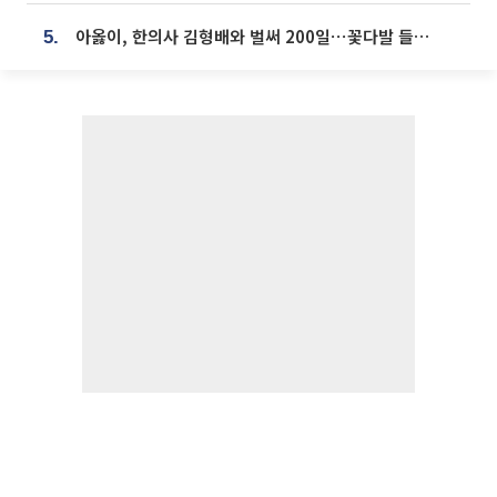
아옳이, 한의사 김형배와 벌써 200일⋯꽃다발 들고 "프러포즈 아냐"
5.