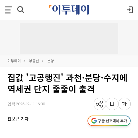
이투데이
부동산
분양
집값 '고공행진' 과천·분당·수지에
역세권 단지 줄줄이 출격
입력 2025-12-11 16:00
전보규 기자
구글 선호매체 추가