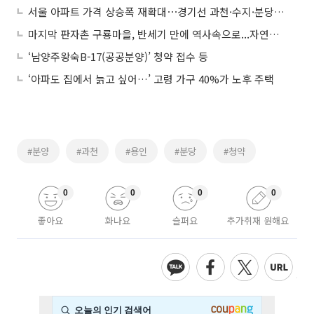
서울 아파트 가격 상승폭 재확대⋯경기선 과천·수지·분당·광명 ‘질주’
마지막 판자촌 구룡마을, 반세기 만에 역사속으로...자연친화형 대단지로 거듭난다
‘남양주왕숙B-17(공공분양)’ 청약 접수 등
‘아파도 집에서 늙고 싶어…’ 고령 가구 40%가 노후 주택
#분양
#과천
#용인
#분당
#청약
0
0
0
0
좋아요
화나요
슬퍼요
추가취재 원해요