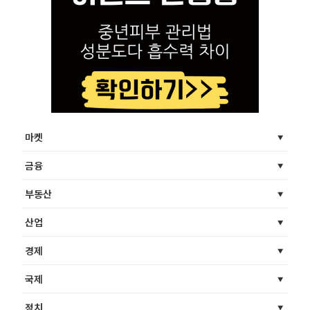
마켓
금융
부동산
산업
경제
국제
정치