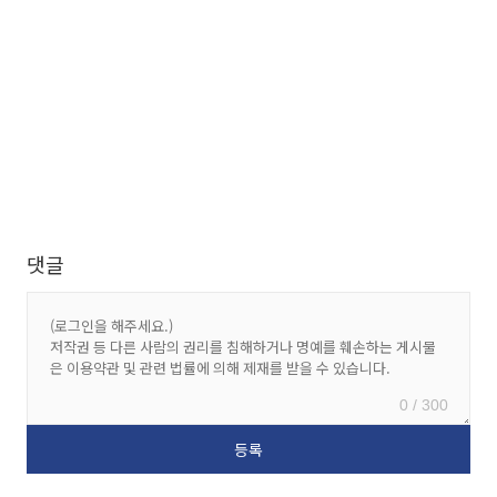
댓글
0 / 300