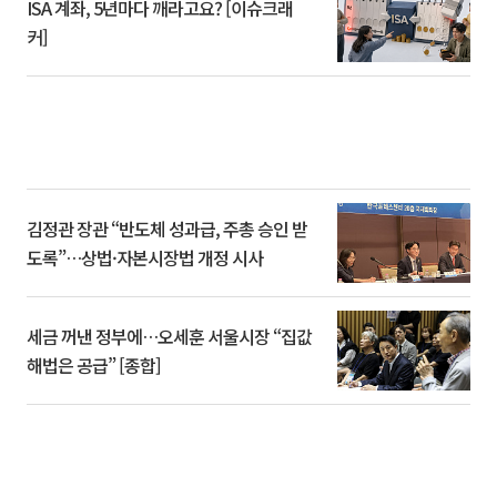
ISA 계좌, 5년마다 깨라고요? [이슈크래
커]
김정관 장관 “반도체 성과급, 주총 승인 받
도록”…상법·자본시장법 개정 시사
세금 꺼낸 정부에…오세훈 서울시장 “집값
해법은 공급” [종합]