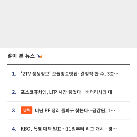
많이 본 뉴스
'2TV 생생정보' 오늘방송맛집- 결정적 한 수, 3종 메밀면! 메밀 소바 맛집 '의○○○○'
1.
포스코퓨처엠, LFP 시장 뚫었다…배터리사와 대규모 장기 공급 합의
2.
더딘 PF 정리 돌파구 찾는다…금감원, 1년 반 만에 매각설명회 재개
단독
3.
KBO, 폭염 대책 발표⋯11일부터 리그 개시ㆍ경기 오후 7시 시작
4.