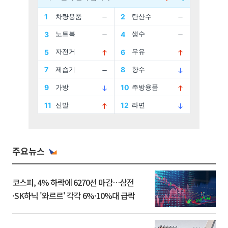
주요뉴스
코스피, 4% 하락에 6270선 마감…삼전
·SK하닉 '와르르' 각각 6%·10%대 급락