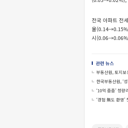
전국 아파트 전세가
울(0.14→0.1
시(0.06→0.06
관련 뉴스
부동산원, 토지보
한국부동산원, ‘성
‘10억 줍줍’ 청
‘경험 無도 환영’