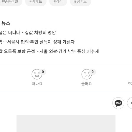
#부동산원
#아파트
#가격
#경기도
 뉴스
급은 더디다…집값 처방의 명암
박…서울시 협의·주민 설득이 성패 가른다
값 오름폭 보합 근접⋯서울 외곽·경기 남부 중심 매수세
0
0
화나요
슬퍼요
추