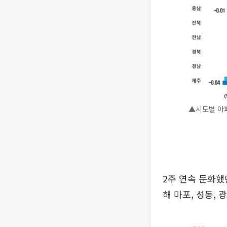
▲시도별 아
2주 연속 둔화했
해 마포, 성동,