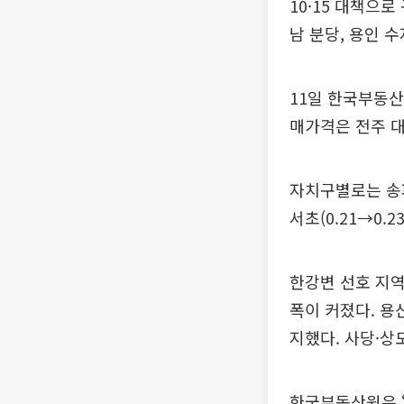
10·15 대책으
남 분당, 용인 
11일 한국부동산원
매가격은 전주 대비
자치구별로는 송파(
서초(0.21→0
한강변 선호 지역인 
폭이 커졌다. 용
지했다. 사당·상도
한국부동산원은 “