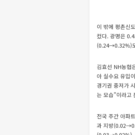
이 밖에 평촌신도시
컸다. 광명은 0
(0.24→0.32
김효선 NH농협
아 실수요 유입이
경기권 중저가 
는 모습”이라고 
전국 주간 아파트 
과 지방(0.02→
(0.03→0.02%