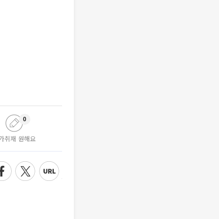
0
가취재 원해요