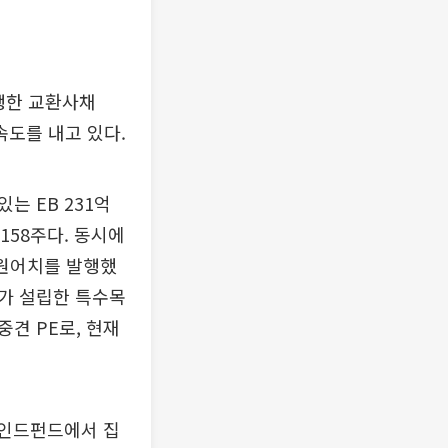
행한 교환사채
속도를 내고 있다.
 EB 231억
158주다. 동시에
 원어치를 발행했
E가 설립한 특수목
중견 PE로, 현재
라인드펀드에서 집