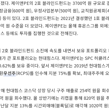
졌다. 제이앤PE의 2호 블라인드펀드는 3700억 원 규모로 
융(600억 원), 우정사업본부(500억 원), 교직원공제회(40
) 등이 있다. 2호 블라인드펀드는 2021년 결성했던 1호 블
000억 원 수준을 더 모았다. 제이앤PE는 올해 휴온스그룹 외에
스 등에도 투자를 집행한 것으로 전해진다.
해 2호 블라인드펀드 소진에 속도를 내면서 보유 포트폴리오
대가 큰 포트폴리오는 현대힘스다. 제이앤PE는 SPC 허큘
0.62%를 보유 중이다. 앞서 제이앤PE는 2019년 현대힘스가
환
우선주
(RCPS)를 인수해 지분 75%를 확보, 최대주주에 오
해 현대힘스 코스닥 상장 당시 구주 매출로 254억 원을 회
1억 원을 회수했다. 올 상반기에는 리캡을 통해 820억 원을 
난달 지분 13%를 시간외매매(블록딜)로 매각해 1020억 원