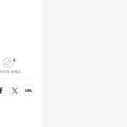
0
가취재 원해요