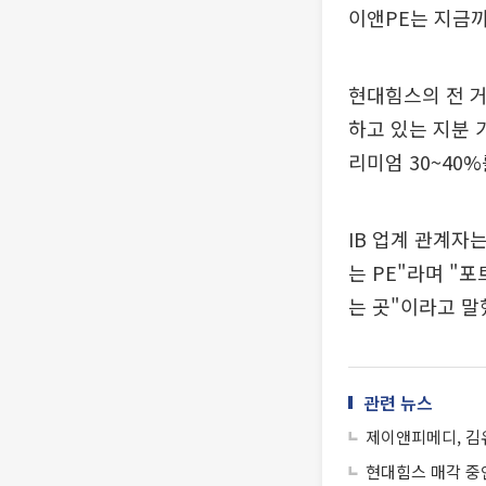
이앤PE는 지금까
현대힘스의 전 거
하고 있는 지분 
리미엄 30~40%
IB 업계 관계자
는 PE"라며 
는 곳"이라고 말
관련 뉴스
제이앤피메디, 김
현대힘스 매각 중