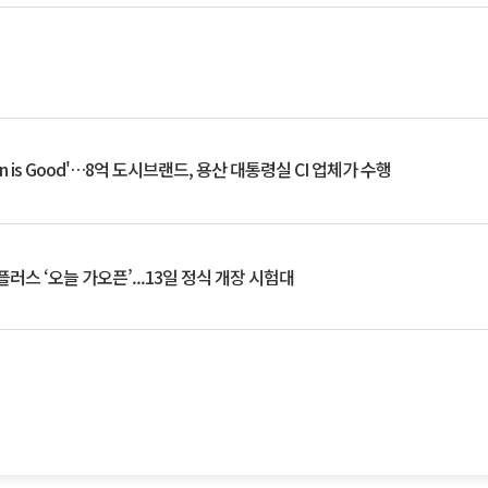
an is Good'…8억 도시브랜드, 용산 대통령실 CI 업체가 수행
플러스 ‘오늘 가오픈’...13일 정식 개장 시험대