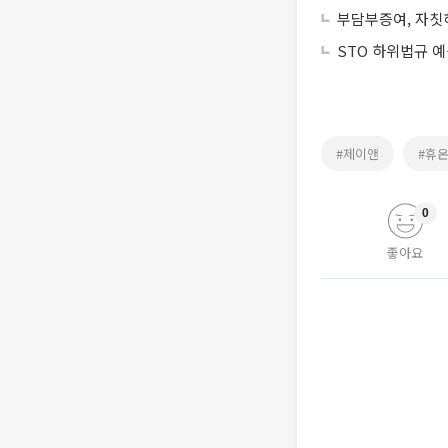
부담부증여, 자칫
STO 하위법규 
#제이앤
#휴
0
좋아요