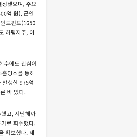
결성됐으며, 주요
0억 원), 군인
라인드펀드(1650
도 하림지주, 이
 회수에도 관심이
러스홀딩스를 통해
 발행한 975억
른 바 있다.
수했고, 지난해까
추가로 회수했다.
을 확보했다. 제