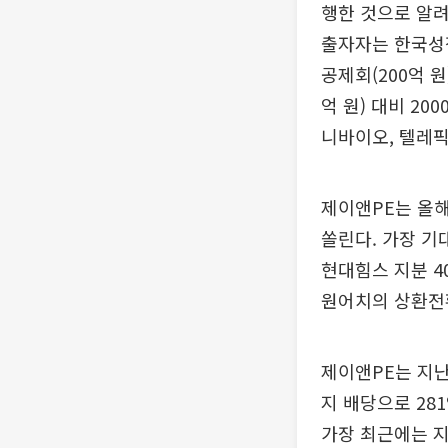
행한 것으로 알려
출자자는 한국성장금
공제회(200억 원
억 원) 대비 2
니바이오, 텔레픽
제이앤PE는 올
쏠린다. 가장 기
현대힘스 지분 4
원어치의 상환전
제이앤PE는 지난
지 배당으로 28
가장 최근에는 지