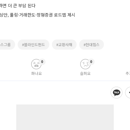
하면 더 큰 부담 된다
예상안, 풀링·거래한도·정형증권 로드맵 제시
온스그룹
#블라인드펀드
#교환사채
#현대힘스
0
0
화나요
슬퍼요
추