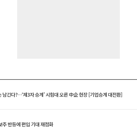
 남긴다?…‘제3자 승계’ 시험대 오른 中企 현장 [기업승계 대전환]
후보주 반등에 편입 기대 재점화