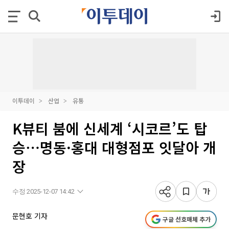
이투데이
산업
유통
K뷰티 붐에 신세계 ‘시코르’도 탑
승⋯명동·홍대 대형점포 잇달아 개
장
수정 2025-12-07 14:42
문현호 기자
구글 선호매체 추가