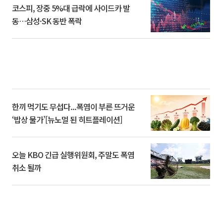
코스피, 장중 5%대 급락에 사이드카 발
동…삼성·SK 동반 폭락
한끼 먹기도 무섭다...폭염이 부른 뜨거운
‘밥상 물가’[뉴노멀 된 히트플레이션]
오늘 KBO 긴급 실행위원회, 주말도 폭염
취소 될까