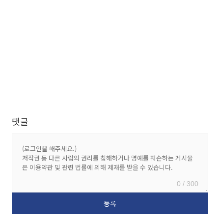
댓글
0 / 300