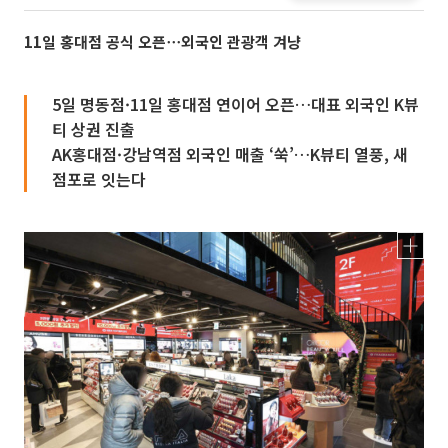
11일 홍대점 공식 오픈⋯외국인 관광객 겨냥
5일 명동점·11일 홍대점 연이어 오픈…대표 외국인 K뷰
티 상권 진출
AK홍대점·강남역점 외국인 매출 ‘쑥’…K뷰티 열풍, 새
점포로 잇는다