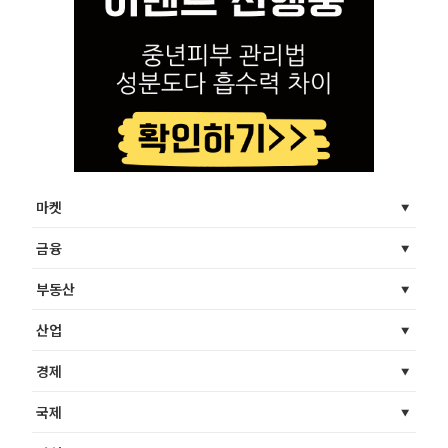
마켓
금융
부동산
산업
경제
국제