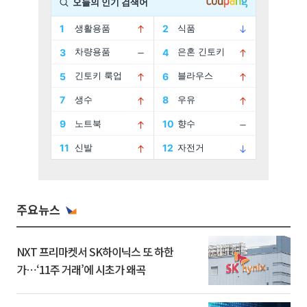
주요뉴스
NXT 프리마켓서 SK하이닉스 또 하한
가⋯‘11주 거래’에 시초가 왜곡