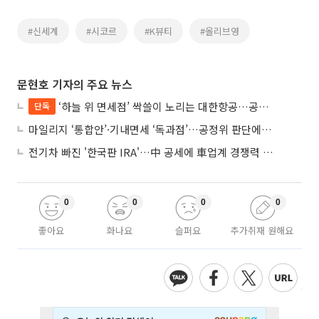
#신세계
#시코르
#K뷰티
#올리브영
문현호 기자의 주요 뉴스
‘하늘 위 면세점’ 싹쓸이 노리는 대한항공…공정위 “독과점 여부 따진다”
단독
마일리지 ‘통합안’·기내면세 ‘독과점’…공정위 판단에 쏠린 눈
전기차 빠진 '한국판 IRA'…中 공세에 車업계 경쟁력 우려
0
0
0
0
좋아요
화나요
슬퍼요
추가취재 원해요