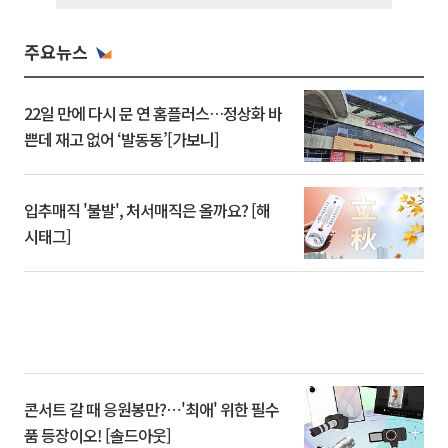
주요뉴스
22일 만에 다시 문 연 홈플러스…정상화 바
쁜데 재고 없어 ‘발동동’[가보니]
입추매직 '불발', 처서매직은 올까요? [해
시태그]
콘서트 갈 때 응원봉만?⋯'최애' 위한 필수
품 등장이오! [솔드아웃]