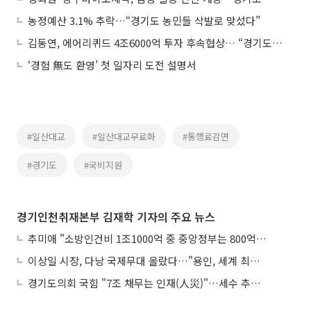
농정예산 3.1% 추락…“경기도 농민들 삭발로 맞섰다”
김동연, 에어리퀴드 4조6000억 투자 후속협상… “경기도가 한국 산업의 중심”
‘경험 無도 환영’ 첫 일자리 도전 설명서
#일산대교
#일산대교무료화
#통행료감면
#경기도
#국비지원
경기인천취재본부 김재학 기자의 주요 뉴스
추미애 "소방인건비 1조1000억 중 중앙정부는 800억뿐"
이상일 시장, 다낭 국제무대 올랐다…"용인, 세계 최대 반도체 도시 된다"
경기도의회 국힘 "7조 채무는 인재(人災)"…세수 추계 조작 의혹 제기