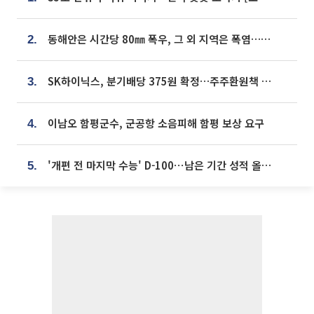
동해안은 시간당 80㎜ 폭우, 그 외 지역은 폭염…‘극과 극 날씨’
2.
SK하이닉스, 분기배당 375원 확정…주주환원책 9월로 앞당겨 발표
3.
이남오 함평군수, 군공항 소음피해 함평 보상 요구
4.
'개편 전 마지막 수능' D-100⋯남은 기간 성적 올릴 전략은
5.