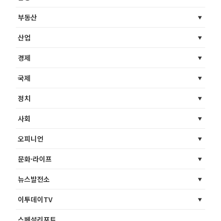
부동산
산업
경제
국제
정치
사회
오피니언
문화·라이프
뉴스발전소
이투데이TV
스페셜리포트