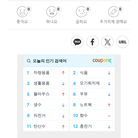
0
0
0
0
좋아요
화나요
슬퍼요
추가취재 원해요