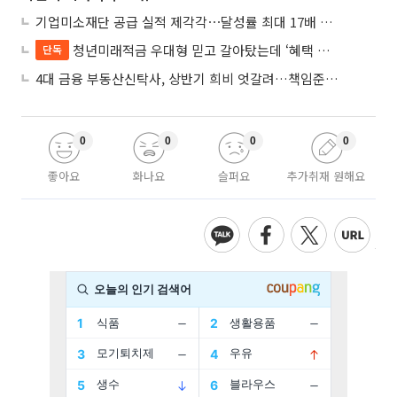
기업미소재단 공급 실적 제각각⋯달성률 최대 17배 차이
청년미래적금 우대형 믿고 갈아탔는데 ‘혜택 반토막’…심사 오류에 가입자 혼선
단독
4대 금융 부동산신탁사, 상반기 희비 엇갈려…책임준공 손실 반영 시점이 갈랐다
0
0
0
0
좋아요
화나요
슬퍼요
추가취재 원해요