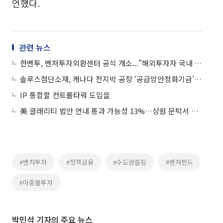
언했다.
관련 뉴스
한벤투, 벤처투자외환센터 공식 개소..."해외투자자 국내 벤처투자 지원 본격화"
솔루스첨단소재, 캐나다 전지박 공장 ‘공급망안정화기금’ 확보
IP 통합할 컨트롤타워 도입을
美 클래리티 법안 연내 통과 가능성 13%…상원 문턱서 제동
#벤처투자
#정책금융
#수도권쏠림
#벤처펀드
#마중물투자
박민석 기자의 주요 뉴스