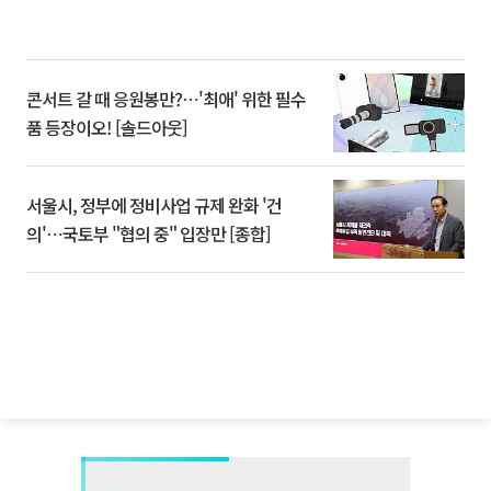
콘서트 갈 때 응원봉만?⋯'최애' 위한 필수
품 등장이오! [솔드아웃]
서울시, 정부에 정비사업 규제 완화 '건
의'⋯국토부 "협의 중" 입장만 [종합]