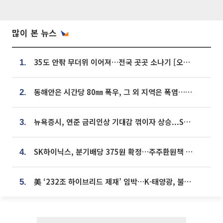
많이 본 뉴스
35도 안팎 무더위 이어져…전국 곳곳 소나기 [오늘 날씨]
1.
동해안은 시간당 80㎜ 폭우, 그 외 지역은 폭염…‘극과 극 날씨’
2.
뉴욕증시, 연준 금리인상 기대감 꺾이자 상승...S&P500 사상 최고치 [종합]
3.
SK하이닉스, 분기배당 375원 확정…주주환원책 9월로 앞당겨 발표
4.
美 ‘232조 하이브리드 제재’ 임박…K-태양광, 불확실성 털고 날개 다나
5.