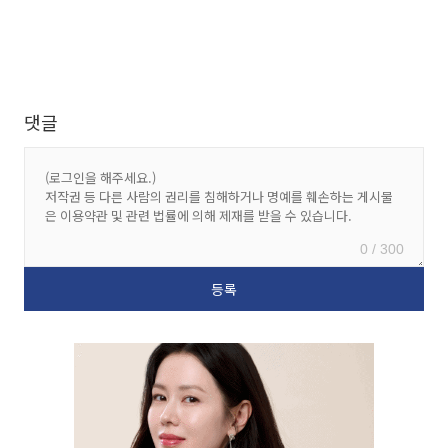
댓글
0 / 300