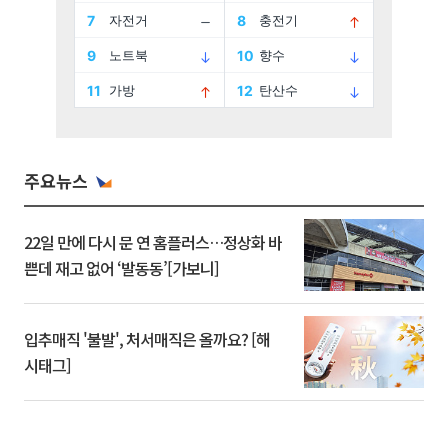
주요뉴스
22일 만에 다시 문 연 홈플러스…정상화 바
쁜데 재고 없어 ‘발동동’[가보니]
입추매직 '불발', 처서매직은 올까요? [해
시태그]