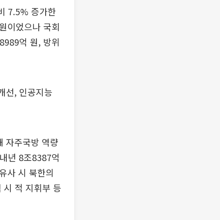
 7.5% 증가한
억 원이었으나 국회
989억 원, 방위
개선, 인공지능
해 자주국방 역량
내년 8조8387억
△유사 시 북한의
격 시 적 지휘부 등