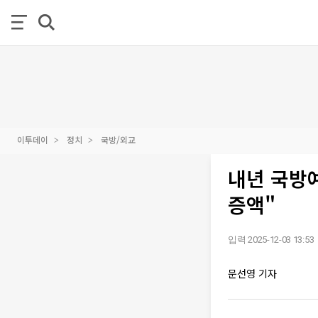
이투데이
정치
국방/외교
내년 국방예
증액"
입력 2025-12-03 13:53
문선영 기자