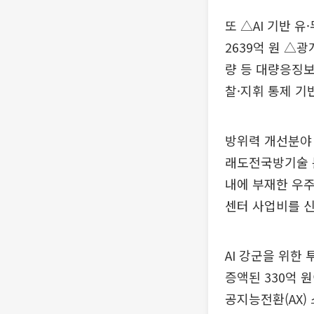
또 △AI 기반 유
2639억 원 △광개
량 등 대량응징보
찰·지휘 통제 기
방위력 개선분야 
래도전국방기술 분
내에 부재한 우
센터 사업비를 신
AI 강군을 위한
증액된 330억 
공지능전환(AX)