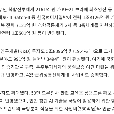
·무인 복합전투체계 2161억 원 △KF-21 보라매 최초양산 등
토-III Batch-II 등 한국형미사일방어 전력 1조8126억 원 
복 전력 7121억 원 △항공통제기 2차 등 3축체계를 지원하
반전력 1조501억 원 등이 반영됐다.
연구개발(R&D) 투자도 5조8396억 원(19.4%↑)으로 크게
야도 991억 원 늘어난 3494억 원이 편성됐다. 여기에 국
주 인증기관을 구축, 우주무기체계의 품질보증 여건 마련을 
규 반영하고, 425·군위성통신체계-III 사업비도 증액했다.
 투자도 확대됐다. 50만 드론전사 관련 교육용 상용드론 확보 
원이 반영됐으며, 민간 첨단 AI 기술을 국방에 활용하기 위한 
 스프린트의 국방분야 적용을 위한 사업비(350억원)와 민군 A