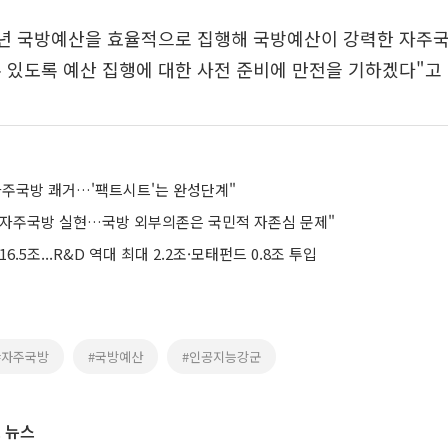
6년 국방예산을 효율적으로 집행해 국방예산이 강력한 자주
 있도록 예산 집행에 대한 사전 준비에 만전을 기하겠다"고
자주국방 쾌거…'팩트시트'는 완성단계"
"자주국방 실현…국방 외부의존은 국민적 자존심 문제"
6.5조...R&D 역대 최대 2.2조·모태펀드 0.8조 투입
#자주국방
#국방예산
#인공지능강군
 뉴스