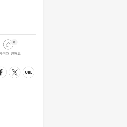
0
가취재 원해요