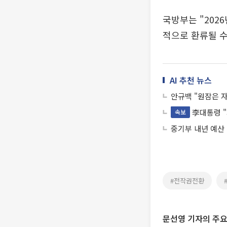
국방부는 "202
적으로 환류될 수
AI 추천 뉴스
안규백 "원잠은 
李대통령 
속보
중기부 내년 예산 1
#전작권전환
문선영 기자의 주요