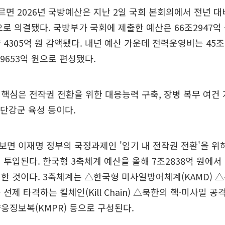
르면 2026년 국방예산은 지난 2일 국회 본회의에서 전년 대비
원으로 의결됐다. 국방부가 국회에 제출한 예산은 66조2947
4305억 원 감액됐다. 내년 예산 가운데 전력운영비는 45조8
9653억 원으로 편성됐다.
핵심은 전작권 전환을 위한 대응능력 구축, 장병 복무 여건 
 첨단강군 육성 등이다.
면 이재명 정부의 국정과제인 '임기 내 전작권 전환'을 위
 투입된다. 한국형 3축체계 예산을 올해 7조2838억 원에서 
한 것이다. 3축체계는 △한국형 미사일방어체계(KAMD) 
선제 타격하는 킬체인(Kill Chain) △북한의 핵·미사일 공
응징보복(KMPR) 등으로 구성된다.