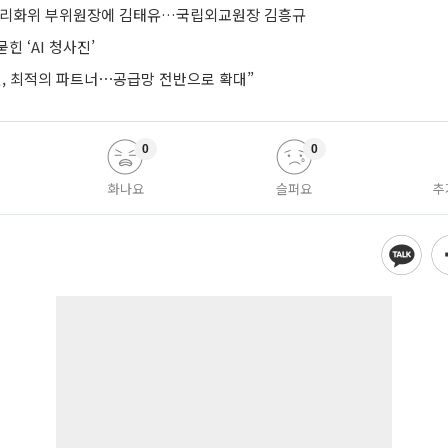
합리화위 부위원장에 김태유…국립외교원장 김흥규
힌 ‘AI 청사진’
헨, 최적의 파트너⋯공급망 전반으로 확대”
0
0
화나요
슬퍼요
추