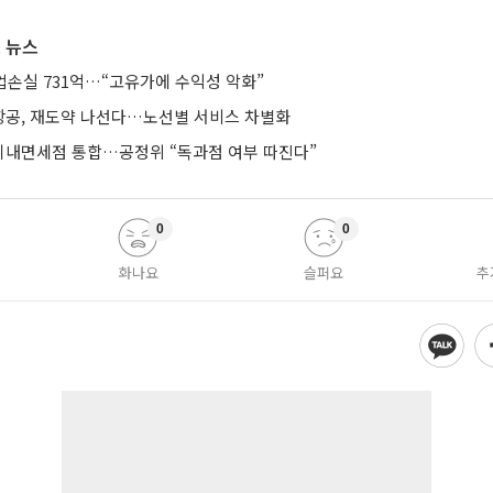
 뉴스
업손실 731억…“고유가에 수익성 악화”
공, 재도약 나선다…노선별 서비스 차별화
기내면세점 통합…공정위 “독과점 여부 따진다”
0
0
화나요
슬퍼요
추