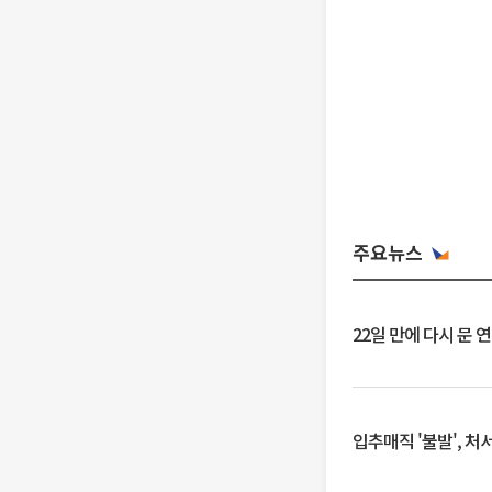
주요뉴스
22일 만에 다시 문 
입추매직 '불발', 처