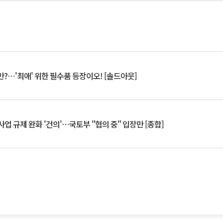
?⋯'최애' 위한 필수품 등장이오! [솔드아웃]
업 규제 완화 '건의'⋯국토부 "협의 중" 입장만 [종합]