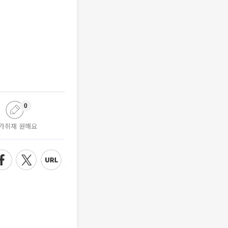
0
가취재 원해요