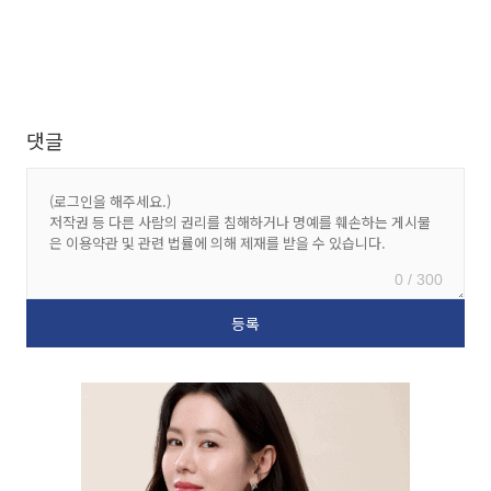
댓글
0 / 300