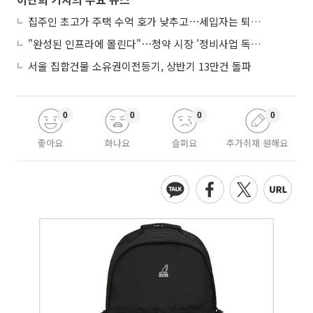
집주인 초고가 주택 수억 호가 낮추고⋯세입자는 퇴거 위기
"완성된 인프라에 몰린다"⋯청약 시장 '정비사업 독주' 42배 격차
서울 집합건물 소유권이전등기, 상반기 13만건 돌파
0
0
0
0
좋아요
화나요
슬퍼요
추가취재 원해요