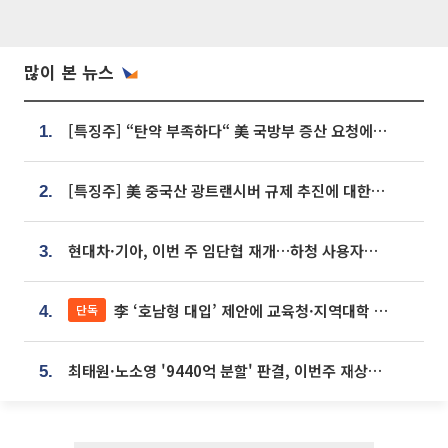
많이 본 뉴스
[특징주] “탄약 부족하다“ 美 국방부 증산 요청에⋯국내 방산주 급등세
1.
[특징주] 美 중국산 광트랜시버 규제 추진에 대한광통신 등 광통신株 강세
2.
현대차·기아, 이번 주 임단협 재개…하청 사용자성 재심도 ‘변수’
3.
李 ‘호남형 대입’ 제안에 교육청·지역대학 서·논술형 입시 연계 '착수'
단독
4.
최태원·노소영 '9440억 분할' 판결, 이번주 재상고 여부 주목
5.