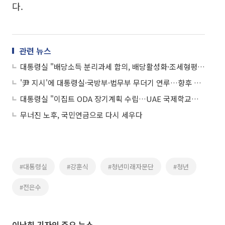
다.
관련 뉴스
대통령실 "배당소득 분리과세 합의, 배당활성화·조세형평성 확보"
'尹 지시'에 대통령실·국방부·법무부 무더기 연루…향후 법정서 다툴 쟁점은
대통령실 "이집트 ODA 장기계획 수립…UAE 국제학교도 살펴봐야"
무너진 노후, 국민연금으로 다시 세우다
#대통령실
#강훈식
#청년미래자문단
#청년
#전은수
이난희 기자의 주요 뉴스