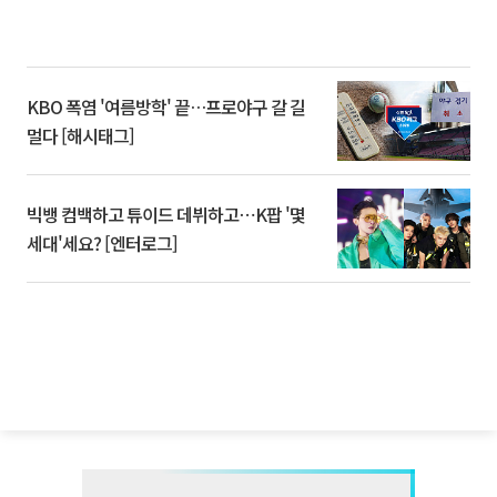
KBO 폭염 '여름방학' 끝…프로야구 갈 길
멀다 [해시태그]
빅뱅 컴백하고 튜이드 데뷔하고⋯K팝 '몇
세대'세요? [엔터로그]