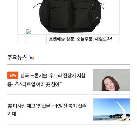
주요뉴스
한국 드론기술, 우크라 전장서 시험
단독
중…“스타트업 여러 곳 참여”
美 미사일 재고 ‘빨간불’…K방산 북미 진출
기대