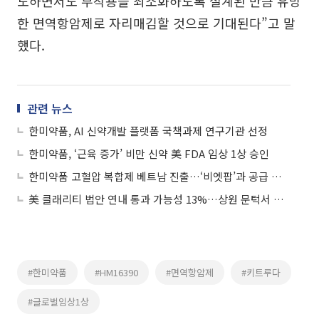
도하면서도 부작용을 최소화하도록 설계된 만큼 유망
한 면역항암제로 자리매김할 것으로 기대된다”고 말
했다.
관련 뉴스
한미약품, AI 신약개발 플랫폼 국책과제 연구기관 선정
한미약품, ‘근육 증가’ 비만 신약 美 FDA 임상 1상 승인
한미약품 고혈압 복합제 베트남 진출…‘비엣팝’과 공급 계약
美 클래리티 법안 연내 통과 가능성 13%…상원 문턱서 제동
#한미약품
#HM16390
#면역항암제
#키트루다
#글로벌임상1상