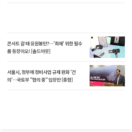
콘서트 갈 때 응원봉만?⋯'최애' 위한 필수
품 등장이오! [솔드아웃]
서울시, 정부에 정비사업 규제 완화 '건
의'⋯국토부 "협의 중" 입장만 [종합]