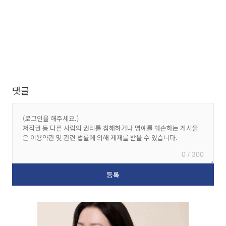
댓글
0 / 300