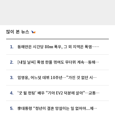
많이 본 뉴스
동해안은 시간당 80㎜ 폭우, 그 외 지역은 폭염…‘극과 극 날씨’
1.
[내일 날씨] 폭염 한풀 꺾여도 무더위 계속⋯동해안 이틀 연속 비
2.
임영웅, 어느덧 데뷔 10주년⋯"가진 것 없던 시절, 내 앞엔 20명의 팬뿐"
3.
'굿 윌 헌팅' 배우 "기아 EV2 덕분에 살아"…교통사고 후 안전성 극찬
4.
李대통령 “청년이 결혼 망설이는 일 없어야...제도상 불이익 조사”
5.