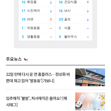
주요뉴스
22일 만에 다시 문 연 홈플러스…정상화 바
쁜데 재고 없어 ‘발동동’[가보니]
입추매직 '불발', 처서매직은 올까요? [해
시태그]