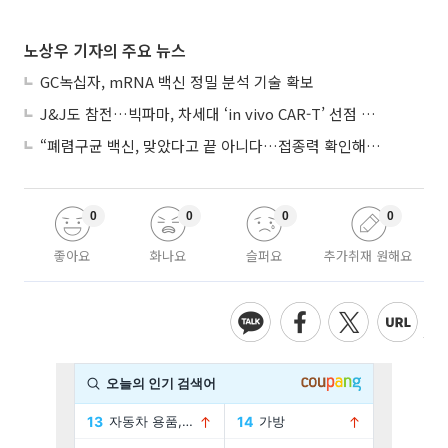
노상우 기자의 주요 뉴스
GC녹십자, mRNA 백신 정밀 분석 기술 확보
J&J도 참전…빅파마, 차세대 ‘in vivo CAR-T’ 선점 경쟁 본격화
“폐렴구균 백신, 맞았다고 끝 아니다…접종력 확인해야”
0
0
0
0
좋아요
화나요
슬퍼요
추가취재 원해요