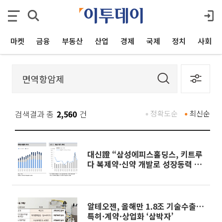
마켓
금융
부동산
산업
경제
국제
정치
사회
검색결과 총
2,560
건
정확도순
최신순
대신證 “삼성에피스홀딩스, 키트루
다 복제약·신약 개발로 성장동력 확
대…목표가 56만원”
알테오젠, 올해만 1.8조 기술수출…
특허·계약·상업화 ‘삼박자’