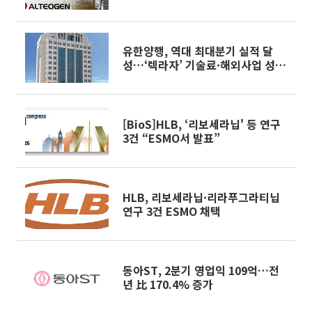
유한양행, 역대 최대분기 실적 달
성…‘렉라자’ 기술료·해외사업 성장
견인
[BioS]HLB, ‘리보세라닙' 등 연구
3건 “ESMO서 발표”
HLB, 리보세라닙·리라푸그라티닙
연구 3건 ESMO 채택
동아ST, 2분기 영업익 109억…전
년 比 170.4% 증가