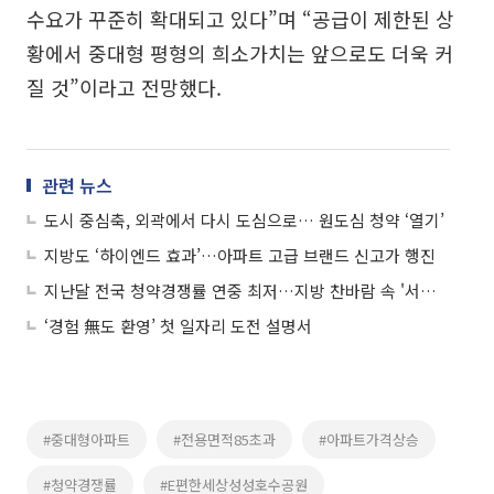
수요가 꾸준히 확대되고 있다”며 “공급이 제한된 상
황에서 중대형 평형의 희소가치는 앞으로도 더욱 커
질 것”이라고 전망했다.
관련 뉴스
도시 중심축, 외곽에서 다시 도심으로… 원도심 청약 ‘열기’
지방도 ‘하이엔드 효과’…아파트 고급 브랜드 신고가 행진
지난달 전국 청약경쟁률 연중 최저…지방 찬바람 속 '서울 불패'
‘경험 無도 환영’ 첫 일자리 도전 설명서
#중대형아파트
#전용면적85초과
#아파트가격상승
#청약경쟁률
#E편한세상성성호수공원