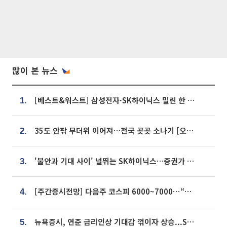
많이 본 뉴스
[베스트&워스트] 삼성전자·SK하이닉스 밀린 한 주…상상인증권은 85% 급등
1.
35도 안팎 무더위 이어져…전국 곳곳 소나기 [오늘 날씨]
2.
'불안과 기대 사이' 널뛰는 SK하이닉스…증권가 "HBM4·LTA 기반 펀터멘털 견고"
3.
[주간증시전망] 다음주 코스피 6000~7000⋯“外人 수급은 정책이 변수”
4.
뉴욕증시, 연준 금리인상 기대감 꺾이자 상승...S&P500 사상 최고치 [종합]
5.